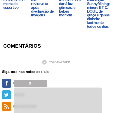
mercado
reviravolta
dar à luz
SunnyMining:
esportivo
após
gêmeas, e
minere BT C,
divulgação de
bebês
DOGE de
imagens
morrem
graça e ganhe
dinheiro
facilmente
todos os dias
COMENTÁRIOS
TOPO DA PÁGINA
Siga-nos nas redes sociais
X
FACEBOOK
TWITTER
FEED DE NOTÍCIAS