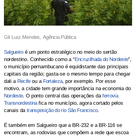
Gil Luiz Mendes,
Agência Pública
Salgueiro
é um ponto estratégico no meio do sertão
nordestino. Conhecido como a “
Encruzilhada do Nordeste
”,
o município pernambucano é equidistante das principais
capitais da região; gasta-se o mesmo tempo para chegar
dali a
Recife
ou a
Fortaleza
, por exemplo. Por esse
motivo, a cidade tem grande importância na economia do
Nordeste
. O ponto central das operações da
ferrovia
Transnordestina
fica no município, agora cortado pelos
canais da
transposição do rio São Francisco
.
É também em Salgueiro que a BR-232 e a BR-116 se
encontram, as rodovias que compõem a rede que escoa