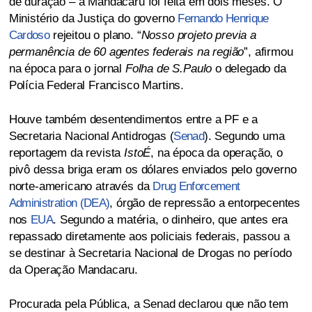
de duração – a Mandacaru foi feita em dois meses. O
Ministério da Justiça do governo
Fernando Henrique
Cardoso
rejeitou o plano. “
Nosso projeto previa a
permanência de 60 agentes federais na região
”, afirmou
na época para o jornal
Folha de S.Paulo
o delegado da
Polícia Federal Francisco Martins.
Houve também desentendimentos entre a PF e a
Secretaria Nacional Antidrogas (
Senad
). Segundo uma
reportagem da revista
IstoÉ
, na época da operação, o
pivô dessa briga eram os dólares enviados pelo governo
norte-americano através da
Drug Enforcement
Administration (DEA)
, órgão de repressão a entorpecentes
nos
EUA
. Segundo a matéria, o dinheiro, que antes era
repassado diretamente aos policiais federais, passou a
se destinar à Secretaria Nacional de Drogas no período
da Operação Mandacaru.
Procurada pela Pública, a Senad declarou que não tem