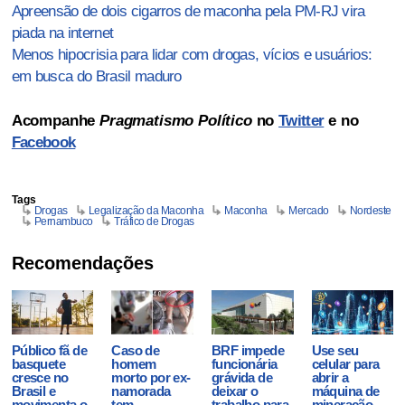
Apreensão de dois cigarros de maconha pela PM-RJ vira
piada na internet
Menos hipocrisia para lidar com drogas, vícios e usuários:
em busca do Brasil maduro
Acompanhe
Pragmatismo Político
no
Twitter
e no
Facebook
Tags
Drogas
Legalização da Maconha
Maconha
Mercado
Nordeste
Pernambuco
Tráfico de Drogas
Recomendações
Público fã de
Caso de
BRF impede
Use seu
basquete
homem
funcionária
celular para
cresce no
morto por ex-
grávida de
abrir a
Brasil e
namorada
deixar o
máquina de
movimenta o
tem
trabalho para
mineração