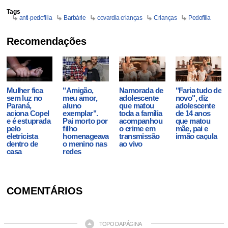
Tags
anti-pedofilia
Barbárie
covardia crianças
Crianças
Pedofilia
Recomendações
Mulher fica
"Amigão,
Namorada de
"Faria tudo de
sem luz no
meu amor,
adolescente
novo", diz
Paraná,
aluno
que matou
adolescente
aciona Copel
exemplar".
toda a família
de 14 anos
e é estuprada
Pai morto por
acompanhou
que matou
pelo
filho
o crime em
mãe, pai e
eletricista
homenageava
transmissão
irmão caçula
dentro de
o menino nas
ao vivo
casa
redes
COMENTÁRIOS
TOPO DA PÁGINA