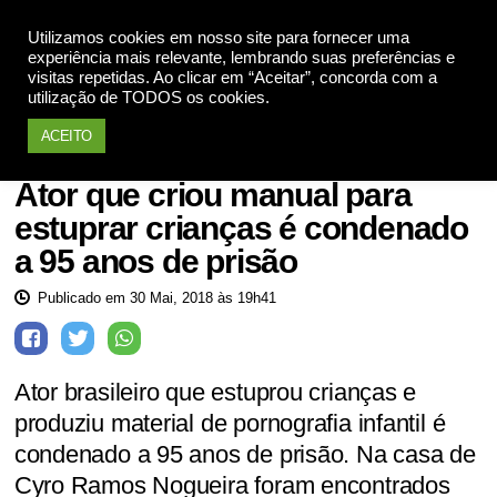
Utilizamos cookies em nosso site para fornecer uma
Apoie
experiência mais relevante, lembrando suas preferências e
visitas repetidas. Ao clicar em “Aceitar”, concorda com a
utilização de TODOS os cookies.
ACEITO
Barbárie
Ator que criou manual para
estuprar crianças é condenado
a 95 anos de prisão
Publicado em 30 Mai, 2018 às 19h41
Ator brasileiro que estuprou crianças e
produziu material de pornografia infantil é
condenado a 95 anos de prisão. Na casa de
Cyro Ramos Nogueira foram encontrados