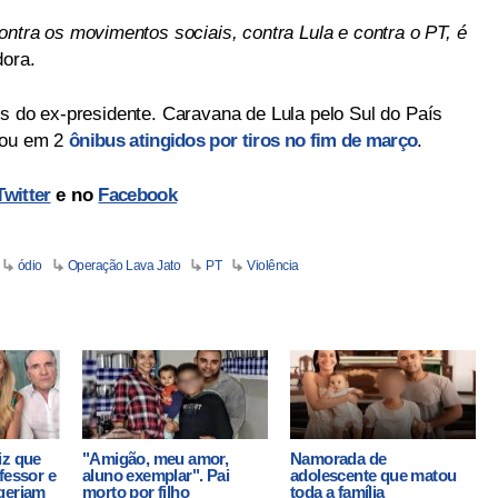
ontra os movimentos sociais, contra Lula e contra o PT, é
dora.
es do ex-presidente. Caravana de Lula pelo Sul do País
nou em 2
ônibus atingidos por tiros no fim de março
.
Twitter
e no
Facebook
ódio
Operação Lava Jato
PT
Violência
iz que
"Amigão, meu amor,
Namorada de
fessor e
aluno exemplar". Pai
adolescente que matou
geriam
morto por filho
toda a família