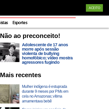
Siga nossas redes
ACEITO
Apoie
istas
Esportes
Não ao preconceito!
Adolescente de 17 anos
morre após sessão
violenta de bullying
homofóbico; vídeo mostra
agressores fugindo
Mais recentes
Mulher indígena é estuprada
durante 9 meses por PMs em
cela no Amazonas; vítima
amamentava bebê