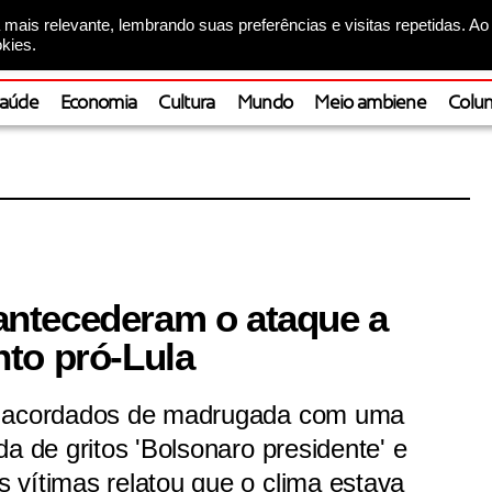
mais relevante, lembrando suas preferências e visitas repetidas. Ao
kies.
aúde
Economia
Cultura
Mundo
Meio ambiene
Colun
ntecederam o ataque a
to pró-Lula
m acordados de madrugada com uma
a de gritos 'Bolsonaro presidente' e
 vítimas relatou que o clima estava