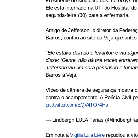
Presidente do sindicato dos motoboys de
Ele está internado na UTI do Hospital do
segunda-feira (30) para a enfermaria.
Amigo de Jefferson, o diretor da Federa
Barros, contou ao site da Veja que antes
“
Ele estava deitado e levantou e viu al
disse: ‘Gente, não dá pra vocês entrare
Jefferson viu um cara passando e fumand
Barros à Veja.
Vídeo de câmera de segurança mostra o
contra o acampamento! A Polícia Civil p
pic.twitter.com/EQV4TO74Ha
— Lindbergh LULA Farias (@lindberghfa
Em nota a
Vigília Lula Livre
repudiou a vio