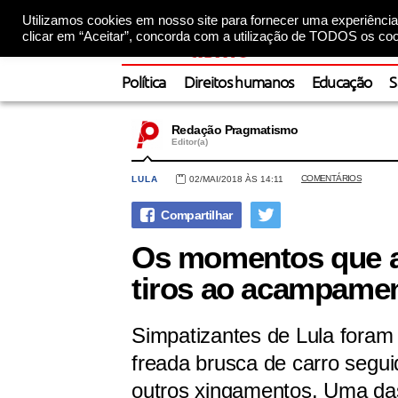
Utilizamos cookies em nosso site para fornecer uma experiência 
clicar em “Aceitar”, concorda com a utilização de TODOS os coo
Política
Direitos humanos
Educação
S
Redação Pragmatismo
Editor(a)
COMENTÁRIOS
LULA
02/MAI/2018 ÀS 14:11
Os momentos que a
tiros ao acampamen
Simpatizantes de Lula fora
freada brusca de carro seguid
outros xingamentos. Uma das