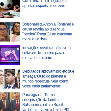
Como iniciar um negócio de
apostas esportivas do zero
Bolsonarista Antonia Fontenelle
causa revolta ao dizer que
"perdoa" Preta Gil ao comentar
morte da artista
Inovações revolucionárias em
software de cassino para o
mercado brasileiro
Deputados aprovam projeto que
ameaça futuro do planeta e
mundo repercute; veja como
votou cada parlamentar
Para agradar Trump,
conspiração da família
Bolsonaro contra o Brasil
também envolve o fim do PIX