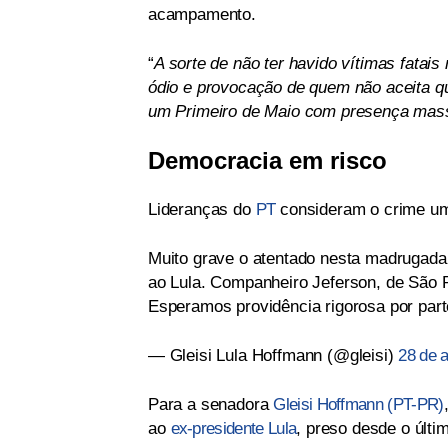
acampamento.
“
A sorte de não ter havido vítimas fatais
ódio e provocação de quem não aceita que
um Primeiro de Maio com presença massi
Democracia em risco
Lideranças do
PT
consideram o crime u
Muito grave o atentado nesta madrugada
ao Lula. Companheiro Jeferson, de São P
Esperamos providência rigorosa por par
— Gleisi Lula Hoffmann (@gleisi)
28 de a
Para a senadora
Gleisi Hoffmann (PT-PR)
ao
ex-presidente Lula
, preso desde o últi