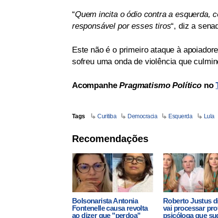
“
Quem incita o ódio contra a esquerda, c
responsável por esses tiros
“, diz a sena
Este não é o primeiro ataque à apoiador
sofreu uma onda de violência que culmi
Acompanhe
Pragmatismo Político
no
Tags
Curitiba
Democracia
Esquerda
Lula
Recomendações
Bolsonarista Antonia
Roberto Justus d
Fontenelle causa revolta
vai processar pro
ao dizer que "perdoa"
psicóloga que su