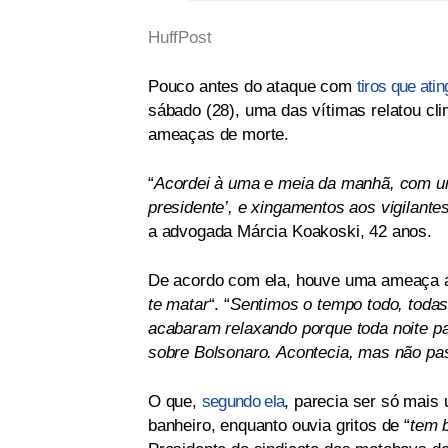
HuffPost
Pouco antes do ataque com
tiros que at
sábado (28), uma das vítimas relatou cl
ameaças de morte.
“
Acordei à uma e meia da manhã, com uma
presidente’, e xingamentos aos vigilante
a advogada Márcia Koakoski, 42 anos.
De acordo com ela, houve uma ameaça a
te matar
“. “
Sentimos o tempo todo, todas
acabaram relaxando porque toda noite p
sobre Bolsonaro. Acontecia, mas não pa
O que,
segundo ela
, parecia ser só mais
banheiro, enquanto ouvia gritos de “
tem 