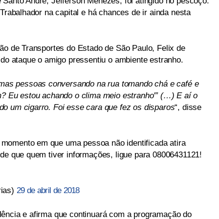
 Santo André, Jefferson Menezes, foi atingido no pescoço.
 Trabalhador na capital e há chances de ir ainda nesta
ção de Transportes do Estado de São Paulo, Felix de
 do ataque o amigo pressentiu o ambiente estranho.
gumas pessoas conversando na rua tomando chá e café e
m? Eu estou achando o clima meio estranho'” (…) E aí o
o um cigarro. Foi esse cara que fez os disparos
“, disse
 momento em que uma pessoa não identificada atira
ede que quem tiver informações, ligue para 08006431121!
rias)
29 de abril de 2018
lência e afirma que continuará com a programação do