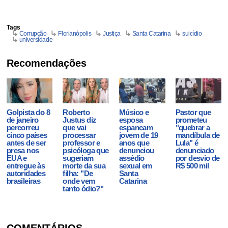
Tags
Corrupção
Florianópolis
Justiça
Santa Catarina
suicídio
universidade
Recomendações
Golpista do 8
Roberto
Músico e
Pastor que
de janeiro
Justus diz
esposa
prometeu
percorreu
que vai
espancam
"quebrar a
cinco países
processar
jovem de 19
mandíbula de
antes de ser
professor e
anos que
Lula" é
presa nos
psicóloga que
denunciou
denunciado
EUA e
sugeriam
assédio
por desvio de
entregue às
morte da sua
sexual em
R$ 500 mil
autoridades
filha: "De
Santa
brasileiras
onde vem
Catarina
tanto ódio?"