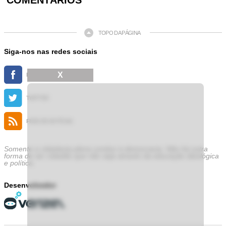
COMENTÁRIOS
TOPO DA PÁGINA
Siga-nos nas redes sociais
X
FACEBOOK
TWITTER
FEED DE NOTÍCIAS
Somente a cidadania plena conduz à democracia. Não há outra
forma de ser cidadão que não seja através da educação ideológica
e política.
Desenvolvedor