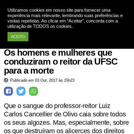
Utilizamos cookies em nosso site para fornecer uma
Apoie
experiência mais relevante, lembrando suas preferências e
visitas repetidas. Ao clicar em “Aceitar”, concorda com a
utilização de TODOS os cookies.
ACEITO
Injustiça
Os homens e mulheres que
conduziram o reitor da UFSC
para a morte
Publicado em 03 Out, 2017 às 15h23
Que o sangue do professor-reitor Luiz
Carlos Cancellier de Olivo caia sobre todos
os seus algozes. Mas, especialmente, sobre
os que destruíram os alicerces dos direitos