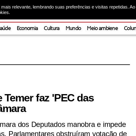
mais relevante, lembrando suas preferências e visitas repetidas. Ao
kies.
aúde
Economia
Cultura
Mundo
Meio ambiene
Colun
 Temer faz 'PEC das
Câmara
âmara dos Deputados manobra e impede
s. Parlamentares obstruíram votação de