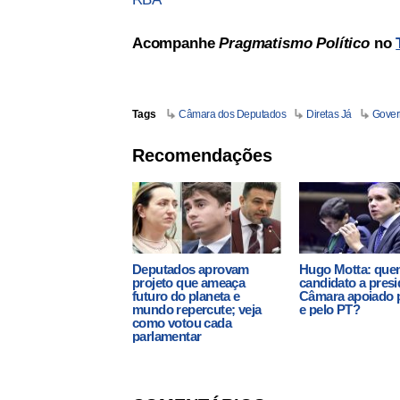
Acompanhe
Pragmatismo Político
no
Tags
Câmara dos Deputados
Diretas Já
Gover
Recomendações
Deputados aprovam
Hugo Motta: que
projeto que ameaça
candidato a presi
futuro do planeta e
Câmara apoiado 
mundo repercute; veja
e pelo PT?
como votou cada
parlamentar