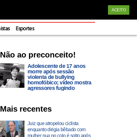
Siga nossas redes
ACEITO
Apoie
istas
Esportes
Não ao preconceito!
Adolescente de 17 anos
morre após sessão
violenta de bullying
homofóbico; vídeo mostra
agressores fugindo
Mais recentes
Juiz que atropelou ciclista
enquanto dirigia bêbado com
mulher nua no colo é solto após