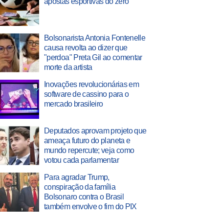
apostas esportivas do zero
Bolsonarista Antonia Fontenelle
causa revolta ao dizer que
"perdoa" Preta Gil ao comentar
morte da artista
Inovações revolucionárias em
software de cassino para o
mercado brasileiro
Deputados aprovam projeto que
ameaça futuro do planeta e
mundo repercute; veja como
votou cada parlamentar
Para agradar Trump,
conspiração da família
Bolsonaro contra o Brasil
também envolve o fim do PIX