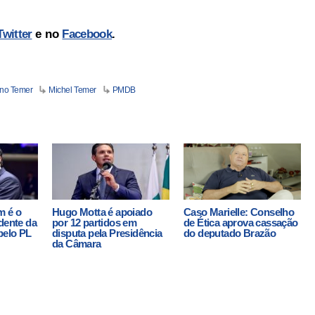
Twitter
e no
Facebook
.
no Temer
Michel Temer
PMDB
m é o
Hugo Motta é apoiado
Caso Marielle: Conselho
dente da
por 12 partidos em
de Ética aprova cassação
pelo PL
disputa pela Presidência
do deputado Brazão
da Câmara