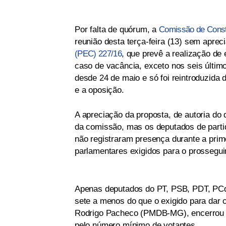
Por falta de quórum, a
Comissão de Const
reunião desta terça-feira (13) sem aprec
(PEC) 227/16
, que prevê a realização de 
caso de vacância, exceto nos seis últim
desde 24 de maio e só foi reintroduzida 
e a oposição.
A apreciação da proposta, de autoria do
da comissão, mas os deputados de partid
não registraram presença durante a pri
parlamentares exigidos para o prossegui
Apenas deputados do PT, PSB, PDT, PCdo
sete a menos do que o exigido para dar 
Rodrigo Pacheco (PMDB-MG), encerrou o
pelo número mínimo de votantes.