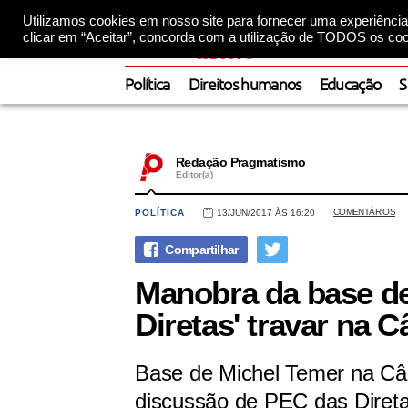
Utilizamos cookies em nosso site para fornecer uma experiência 
clicar em “Aceitar”, concorda com a utilização de TODOS os coo
Política
Direitos humanos
Educação
S
Redação Pragmatismo
Editor(a)
COMENTÁRIOS
POLÍTICA
13/JUN/2017 ÀS 16:20
Manobra da base de
Diretas' travar na 
Base de Michel Temer na C
discussão de PEC das Direta