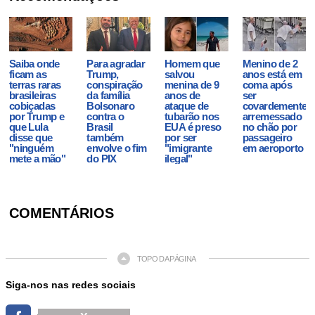
Saiba onde
Para agradar
Homem que
Menino de 2
ficam as
Trump,
salvou
anos está em
terras raras
conspiração
menina de 9
coma após
brasileiras
da família
anos de
ser
cobiçadas
Bolsonaro
ataque de
covardemente
por Trump e
contra o
tubarão nos
arremessado
que Lula
Brasil
EUA é preso
no chão por
disse que
também
por ser
passageiro
"ninguém
envolve o fim
"imigrante
em aeroporto
mete a mão"
do PIX
ilegal"
COMENTÁRIOS
TOPO DA PÁGINA
Siga-nos nas redes sociais