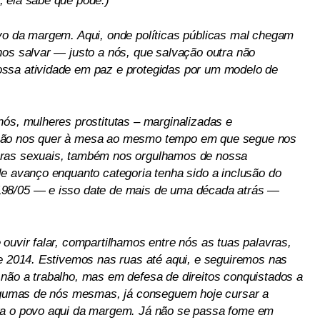
 ela sabe que pode.)
vo da margem. Aqui, onde políticas públicas mal chegam
nos salvar — justo a nós, que salvação outra não
ssa atividade em paz e protegidas por um modelo de
nós, mulheres prostitutas – marginalizadas e
 não nos quer à mesa ao mesmo tempo em que segue nos
oras sexuais, também nos orgulhamos de nossa
de avanço enquanto categoria tenha sido a inclusão do
198/05 — e isso date de mais de uma década atrás —
ouvir falar, compartilhamos entre nós as tuas palavras,
 e 2014. Estivemos nas ruas até aqui, e seguiremos nas
não a trabalho, mas em defesa de direitos conquistados a
algumas de nós mesmas, já conseguem hoje cursar a
ra o povo aqui da margem. Já não se passa fome em