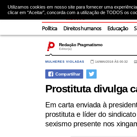
Utilizamos cookies em nosso site para fornecer uma experiência 
clicar em “Aceitar”, concorda com a utilização de TODOS os coo
Política
Direitos humanos
Educação
S
Redação Pragmatismo
Editor(a)
C
MULHERES VIOLADAS
14/MAI/2016 ÀS 00:32
Prostituta divulga 
Em carta enviada à presiden
prostituta e líder do sindicat
sexismo presente nos xingam