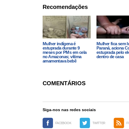
Recomendações
Mulher indígena é
Mulher fica sem l
estuprada durante 9
Paraná, aciona Co
meses por PMs em cela
estuprada pelo ele
no Amazonas; vítima
dentro de casa
amamentava bebê
COMENTÁRIOS
Siga-nos nas redes sociais
FACEBOOK
TWITTER
F