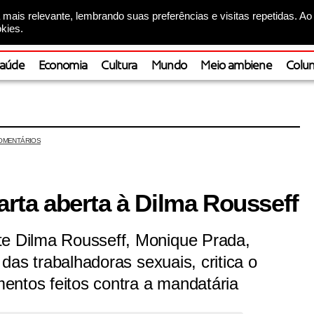
mais relevante, lembrando suas preferências e visitas repetidas. Ao
kies.
aúde
Economia
Cultura
Mundo
Meio ambiene
Colun
OMENTÁRIOS
carta aberta à Dilma Rousseff
te Dilma Rousseff, Monique Prada,
o das trabalhadoras sexuais, critica o
entos feitos contra a mandatária