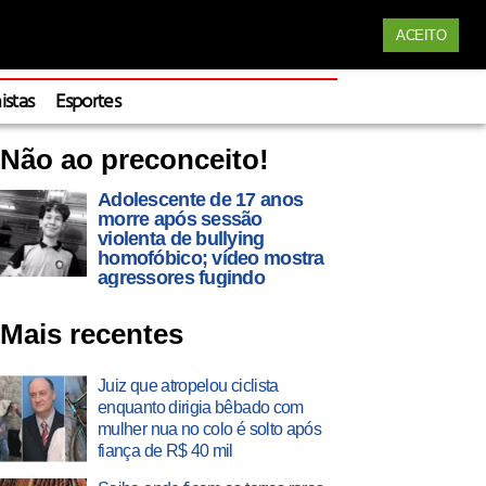
Siga nossas redes
ACEITO
Apoie
istas
Esportes
Não ao preconceito!
Adolescente de 17 anos
morre após sessão
violenta de bullying
homofóbico; vídeo mostra
agressores fugindo
Mais recentes
Juiz que atropelou ciclista
enquanto dirigia bêbado com
mulher nua no colo é solto após
fiança de R$ 40 mil