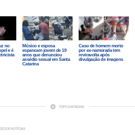
uz no
Músico e esposa
Caso de homem morto
pel e é
espancam jovem de 19
por ex-namorada tem
tricista
anos que denunciou
reviravolta após
assédio sexual em Santa
divulgação de imagens
Catarina
TOPO DA PÁGINA
EED DE NOTÍCIAS