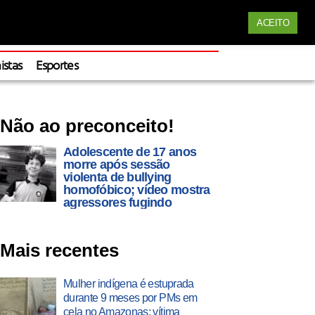
Siga nossas redes
ACEITO
Apoie
istas
Esportes
Não ao preconceito!
Adolescente de 17 anos
morre após sessão
violenta de bullying
homofóbico; vídeo mostra
agressores fugindo
Mais recentes
Mulher indígena é estuprada
durante 9 meses por PMs em
cela no Amazonas; vítima