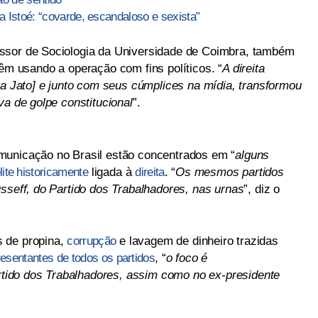
da Istoé: “covarde, escandaloso e sexista”
ssor de Sociologia da Universidade de Coimbra, também
m usando a operação com fins políticos. “
A direita
va Jato] e junto com seus cúmplices na mídia, transformou
va de golpe constitucional
”.
municação no Brasil estão concentrados em “
alguns
ite historicamente
ligada à
direita
. “
Os mesmos partidos
sseff, do Partido dos Trabalhadores, nas urnas
”, diz o
 de propina,
corrupção
e lavagem de dinheiro trazidas
resentantes de todos os partidos
, “
o foco é
ido dos Trabalhadores, assim como no ex-presidente