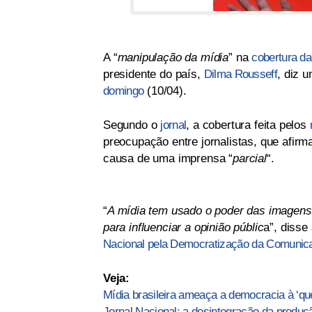
A “
manipulação da mídia
” na
cobertura da 
presidente do país,
Dilma Rousseff
, diz 
domingo
(10/04).
Segundo o
jornal
, a cobertura feita pelos
preocupação entre jornalistas, que afi
causa de uma imprensa “
parcial
“.
“
A mídia tem usado o poder das imagens 
para influenciar a opinião públic
a”, disse
Nacional pela Democratização da Comunica
Veja:
Mídia brasileira ameaça a democracia à ‘qu
Jornal Nacional: a desintegração da produç