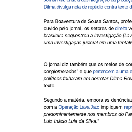
Dilma divulga nota de repúdio contra texto 
Para Boaventura de Sousa Santos, profe
ouvido pelo jornal, os setores de
direita
vê
brasileira sequestrou a investigação [La
uma investigação judicial em uma tentati
O jornal diz também que os meios de co
conglomerados
” e que
pertencem a uma el
políticos falharam em derrotar Dilma Rou
texto.
Segundo a matéria, embora as denúncias
com a
Operação Lava Jato
impliquem
rep
predominantemente nos membros do Part
Luiz Inácio Lula da Silva
.”