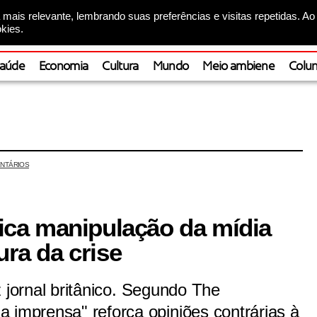
mais relevante, lembrando suas preferências e visitas repetidas. Ao
kies.
aúde
Economia
Cultura
Mundo
Meio ambiene
Colun
NTÁRIOS
itica manipulação da mídia
ura da crise
diz jornal britânico. Segundo The
 imprensa" reforça opiniões contrárias à