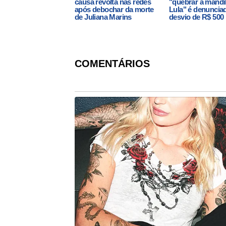
causa revolta nas redes
"quebrar a mandí
após debochar da morte
Lula" é denuncia
de Juliana Marins
desvio de R$ 500 
COMENTÁRIOS