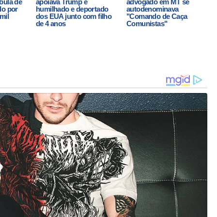
bula de
apoiava Trump é
advogado em MT se
do por
humilhado e deportado
autodenominava
mil
dos EUA junto com filho
"Comando de Caça
de 4 anos
Comunistas"