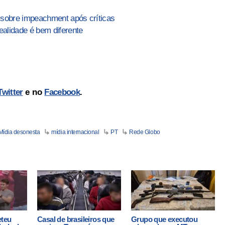
 sobre impeachment após críticas
alidade é bem diferente
Twitter
e no
Facebook
.
Mídia desonesta
mídia internacional
PT
Rede Globo
eteu
Casal de brasileiros que
Grupo que executou