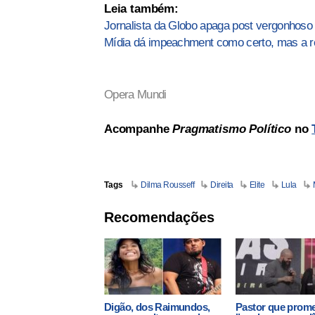
Leia também:
Jornalista da Globo apaga post vergonhoso
Mídia dá impeachment como certo, mas a re
Opera Mundi
Acompanhe
Pragmatismo Político
no
Tags
Dilma Rousseff
Direita
Elite
Lula
Recomendações
Digão, dos Raimundos,
Pastor que prom