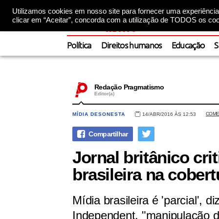
Utilizamos cookies em nosso site para fornecer uma experiência 
clicar em “Aceitar”, concorda com a utilização de TODOS os coo
Política
Direitos humanos
Educação
S
Redação Pragmatismo
Editor(a)
COME
MÍDIA DESONESTA
14/ABR/2016 ÀS 12:53
Jornal britânico cr
brasileira na cobert
Mídia brasileira é 'parcial', 
Independent, "manipulação da