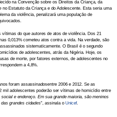
ecido na Convenção sobre os Direitos da Criança, da
 e no Estatuto da Criança e do Adolescente. Esta seria uma
blema da violência, penalizará uma população de
quivocados.
 vítimas do que autores de atos de violência. Dos 21
enas 0,013% cometeu atos contra a vida. Na verdade, são
 assassinados sistematicamente. O Brasil é o segundo
icídios de adolescentes, atrás da Nigéria. Hoje, os
sas de morte, por fatores externos, de adolescentes no
orrespondem a 4,8%.
8 anos foram assassinadosentre 2006 e 2012. Se as
2 mil adolescentes poderão ser vítimas de homicídio entre
e social e endereço. Em sua grande maioria, são meninos
s das grandes cidades
”, assinala o
Unicef
.