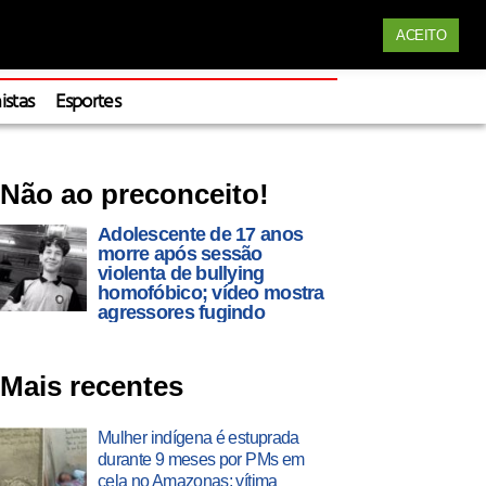
Siga nossas redes
ACEITO
Apoie
istas
Esportes
Não ao preconceito!
Adolescente de 17 anos
morre após sessão
violenta de bullying
homofóbico; vídeo mostra
agressores fugindo
Mais recentes
Mulher indígena é estuprada
durante 9 meses por PMs em
cela no Amazonas; vítima