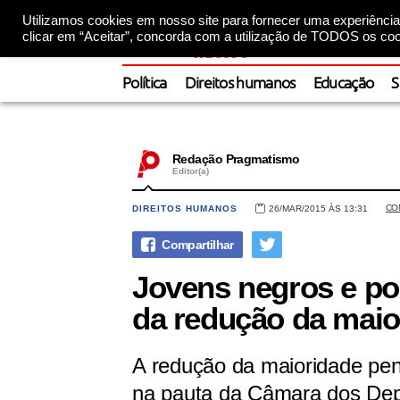
Utilizamos cookies em nosso site para fornecer uma experiência 
clicar em “Aceitar”, concorda com a utilização de TODOS os coo
Política
Direitos humanos
Educação
S
Redação Pragmatismo
Editor(a)
CO
DIREITOS HUMANOS
26/MAR/2015 ÀS 13:31
Jovens negros e pob
da redução da maio
A redução da maioridade pena
na pauta da Câmara dos Dep