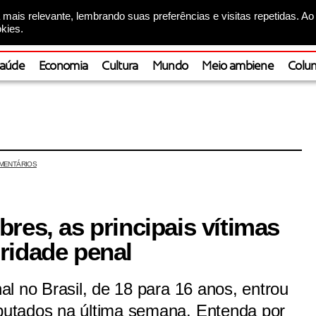
mais relevante, lembrando suas preferências e visitas repetidas. Ao
kies.
aúde
Economia
Cultura
Mundo
Meio ambiene
Colun
MENTÁRIOS
res, as principais vítimas
ridade penal
l no Brasil, de 18 para 16 anos, entrou
utados na última semana. Entenda por