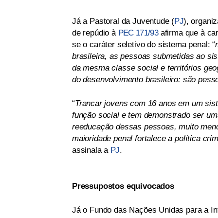
Já a Pastoral da Juventude (
PJ
), organi
de repúdio à
PEC 171/93
afirma que à ca
se o caráter seletivo do sistema penal: “
brasileira, as pessoas submetidas ao s
da mesma classe social e territórios ge
do desenvolvimento brasileiro: são pesso
“
Trancar jovens com 16 anos em um sist
função social e tem demonstrado ser um
reeducação dessas pessoas, muito menos
maioridade penal fortalece a política cri
assinala a
PJ
.
Pressupostos equivocados
Já o Fundo das Nações Unidas para a Inf