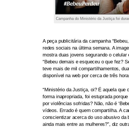
Campanha do Ministério da Justiça foi duram
A peça publicitária da campanha “Bebeu,
redes sociais na última semana. A imagem
mostra duas jovens segurando o celular 
“Bebeu demais e esqueceu o que fez? Se
teve mais de mil compartilhamentos, duas 
disponível na web por cerca de três horas
“Ministério da Justiça, oi? É aquela que
forma inapropriada, foi estuprada porqu
por violências sofridas? Não, não é ‘Beb
vídeos. Errado é quem compartilha. A c
conscientizar acerca do uso abusivo da 
ainda mais entre as mulheres?”, diz outr