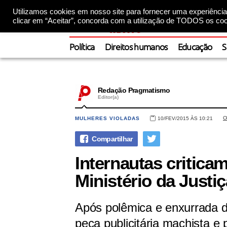
Utilizamos cookies em nosso site para fornecer uma experiência 
clicar em “Aceitar”, concorda com a utilização de TODOS os coo
Política
Direitos humanos
Educação
S
Redação Pragmatismo
Editor(a)
C
MULHERES VIOLADAS
10/FEV/2015 ÀS 10:21
Internautas critic
Ministério da Justiç
Após polêmica e enxurrada de
peça publicitária machista e