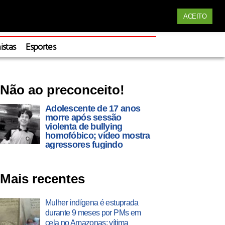
Siga nossas redes
ACEITO
Apoie
istas
Esportes
Não ao preconceito!
Adolescente de 17 anos
morre após sessão
violenta de bullying
homofóbico; vídeo mostra
agressores fugindo
Mais recentes
Mulher indígena é estuprada
durante 9 meses por PMs em
cela no Amazonas; vítima