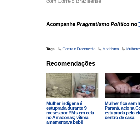
com Correio Braziliense
Acompanhe
Pragmatismo Político
no
Tags
Contra o Preconceito
Machismo
Mulheres
Recomendações
Mulher indígena é
Mulher fica sem l
estuprada durante 9
Paraná, aciona Co
meses por PMs em cela
estuprada pelo ele
no Amazonas; vítima
dentro de casa
amamentava bebê