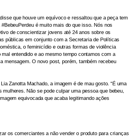
 disse que houve um equívoco e ressaltou que a peça tem
a #‎BebeuPerdeu é muito mais do que isso. Nós nos
ivo de conscientizar jovens até 24 anos sobre os
as públicas em conjunto com a Secretaria de Políticas
oméstica, o feminicídio e outras formas de violência
lo mal entendido e ao mesmo tempo contamos com a
z a mensagem. O novo post, porém, também recebeu
r, Lia Zanotta Machado, a imagem é de mau gosto. “É uma
s mulheres. Não se pode culpar uma pessoa que bebeu,
a imagem equivocada que acaba legitimando ações
lizar os comerciantes a não vender o produto para crianças