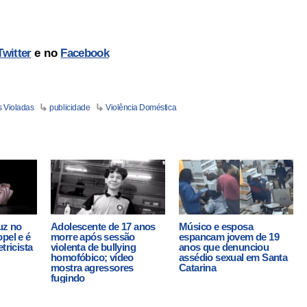
Twitter
e no
Facebook
 Violadas
publicidade
Violência Doméstica
uz no
Adolescente de 17 anos
Músico e esposa
pel e é
morre após sessão
espancam jovem de 19
tricista
violenta de bullying
anos que denunciou
homofóbico; vídeo
assédio sexual em Santa
mostra agressores
Catarina
fugindo