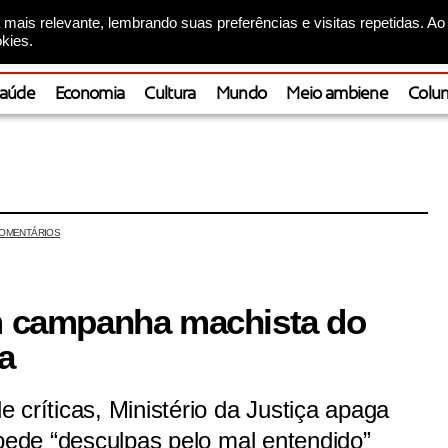
mais relevante, lembrando suas preferências e visitas repetidas. Ao
kies.
aúde
Economia
Cultura
Mundo
Meio ambiene
Colun
OMENTÁRIOS
am campanha machista do
a
 críticas, Ministério da Justiça apaga
 pede “desculpas pelo mal entendido”