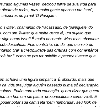
orturado algumas vezes, dedicou parte de sua vida para
é direito de todos, mas muita gente apanhou pra isso”,
 criadores do jornal ‘O Pasquim’.
o Twitter, chamando de fracassado, de ‘paniquete’ do
, com um Twitter que muita gente lê, um sujeito que
iz algo como isso? É muito chocante. Mas mais chocante
pede desculpas. Pelo contrário, ele diz que o erro é de
entando tirar a credibilidade das críticas com comentários
cê faz?’ como se pra ter opinião a pessoa tivesse que
ém achava uma figura simpática. É absurdo, mais que
ais na vida pra julgar alguém baseado numa só declaração.
sculpas. Então com toda educação, quero dizer que quem
criou um homem simplista, preconceituoso como você. E
 poder botar sua camiseta ‘bem humorada’, seu look de