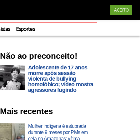
Siga nossas redes
ACEITO
Apoie
istas
Esportes
Não ao preconceito!
Adolescente de 17 anos
morre após sessão
violenta de bullying
homofóbico; vídeo mostra
agressores fugindo
Mais recentes
Mulher indígena é estuprada
durante 9 meses por PMs em
cela no Amazonas; vítima