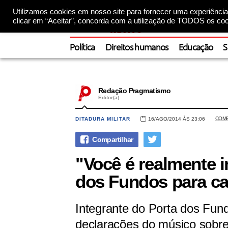
Utilizamos cookies em nosso site para fornecer uma experiência 
clicar em “Aceitar”, concorda com a utilização de TODOS os coo
Política
Direitos humanos
Educação
S
Redação Pragmatismo
Editor(a)
COME
DITADURA MILITAR
16/AGO/2014 ÀS 23:06
"Você é realmente i
dos Fundos para ca
Integrante do Porta dos Fun
declarações do músico sobre