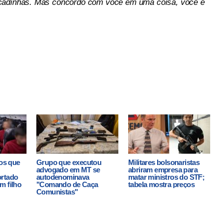
açadinhas. Mas concordo com você em uma coisa, você é
ros que
Grupo que executou
Militares bolsonaristas
advogado em MT se
abriram empresa para
ortado
autodenominava
matar ministros do STF;
m filho
"Comando de Caça
tabela mostra preços
Comunistas"