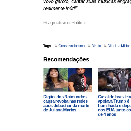
vovô garoto, cantar suas músicas engr
realmente inútil”.
Pragmatismo Político
Tags
Conservadorismo
Direita
Ditadura Militar
Recomendações
Digão, dos Raimundos,
Casal de brasilei
causa revolta nas redes
apoiava Trump é
após debochar da morte
humilhado e dep
de Juliana Marins
dos EUA junto co
de 4 anos