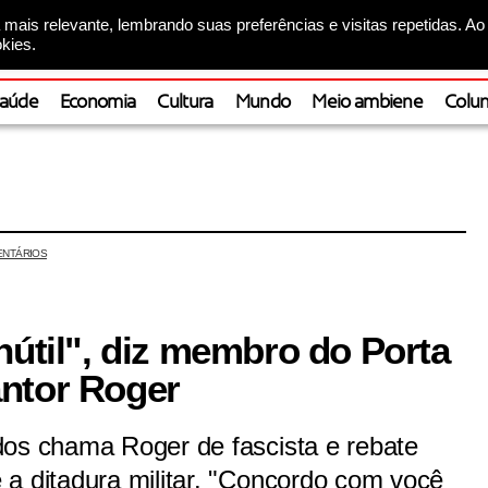
mais relevante, lembrando suas preferências e visitas repetidas. Ao
kies.
aúde
Economia
Cultura
Mundo
Meio ambiene
Colun
NTÁRIOS
nútil", diz membro do Porta
ntor Roger
dos chama Roger de fascista e rebate
 a ditadura militar. "Concordo com você