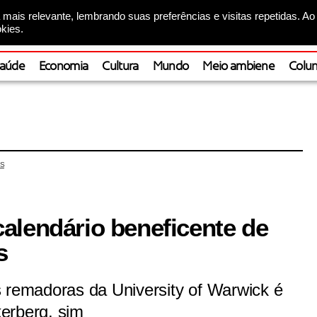
mais relevante, lembrando suas preferências e visitas repetidas. Ao
kies.
aúde
Economia
Cultura
Mundo
Meio ambiene
Colun
S
alendário beneficente de
s
s remadoras da University of Warwick é
erberg, sim