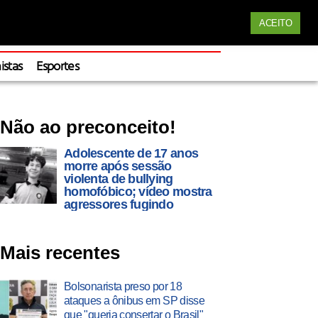
Siga nossas redes
ACEITO
Apoie
istas
Esportes
Não ao preconceito!
Adolescente de 17 anos
morre após sessão
violenta de bullying
homofóbico; vídeo mostra
agressores fugindo
Mais recentes
Bolsonarista preso por 18
ataques a ônibus em SP disse
que "queria consertar o Brasil"