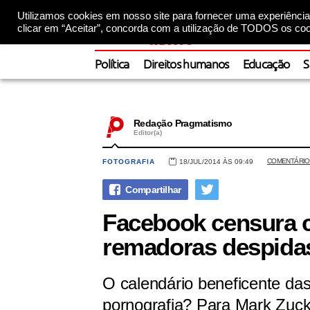
Utilizamos cookies em nosso site para fornecer uma experiência 
clicar em “Aceitar”, concorda com a utilização de TODOS os coo
Política
Direitos humanos
Educação
S
Redação Pragmatismo
Editor(a)
COMENTÁRIO
FOTOGRAFIA
18/JUL/2014 ÀS 09:49
Facebook censura c
remadoras despida
O calendário beneficente da
pornografia? Para Mark Zuck