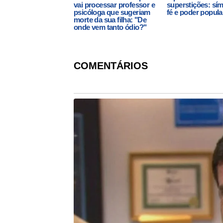
vai processar professor e
superstições: sí
psicóloga que sugeriam
fé e poder popula
morte da sua filha: "De
onde vem tanto ódio?"
COMENTÁRIOS