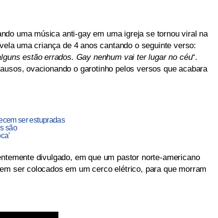
ndo uma música anti-gay em uma igreja se tornou viral na
evela uma criança de 4 anos cantando o seguinte verso:
alguns estão errados. Gay nenhum vai ter lugar no céu
“.
lausos, ovacionando o garotinho pelos versos que acabara
recem ser estupradas
is são
oca’
centemente divulgado, em que um pastor norte-americano
vem ser colocados em um cerco elétrico, para que morram