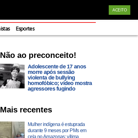
Siga nossas redes
ACEITO
Apoie
istas
Esportes
Não ao preconceito!
Adolescente de 17 anos
morre após sessão
violenta de bullying
homofóbico; vídeo mostra
agressores fugindo
Mais recentes
Mulher indígena é estuprada
durante 9 meses por PMs em
cela no Amazonas; vítima