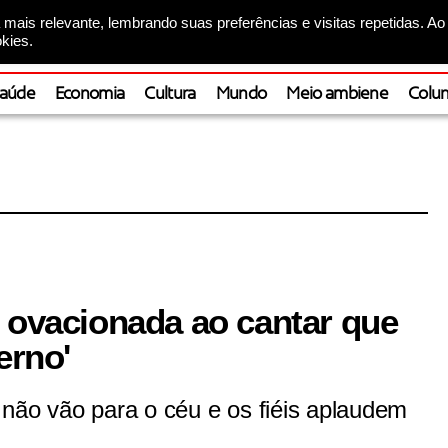
mais relevante, lembrando suas preferências e visitas repetidas. Ao
kies.
aúde
Economia
Cultura
Mundo
Meio ambiene
Colun
é ovacionada ao cantar que
erno'
 não vão para o céu e os fiéis aplaudem