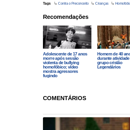
Tags
Contra o Preconceito
Crianças
Homofobi
Recomendações
Adolescente de 17 anos
Homem de 40 an
morre após sessão
durante atividade
violenta de bullying
grupo cristão
homofóbico; vídeo
Legendários
mostra agressores
fugindo
COMENTÁRIOS