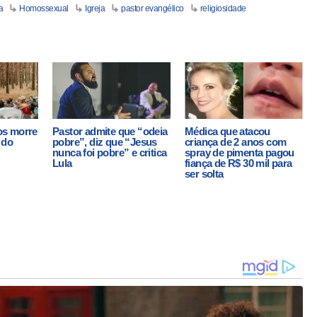
a
Homossexual
Igreja
pastor evangélico
religiosidade
os morre
Pastor admite que “odeia
Médica que atacou
 do
pobre”, diz que “Jesus
criança de 2 anos com
nunca foi pobre” e critica
spray de pimenta pagou
Lula
fiança de R$ 30 mil para
ser solta