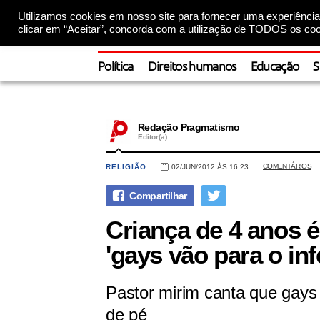
Utilizamos cookies em nosso site para fornecer uma experiência 
clicar em “Aceitar”, concorda com a utilização de TODOS os coo
Política
Direitos humanos
Educação
S
Redação Pragmatismo
Editor(a)
COMENTÁRIOS
RELIGIÃO
02/JUN/2012 ÀS 16:23
Criança de 4 anos 
'gays vão para o inf
Pastor mirim canta que gays
de pé