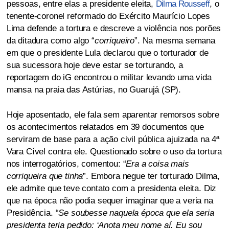
pessoas, entre elas a presidente eleita,
Dilma Rousseff
, o
tenente-coronel reformado do Exército Maurício Lopes
Lima defende a tortura e descreve a violência nos porões
da ditadura como algo “
corriqueiro
”. Na mesma semana
em que o presidente Lula declarou que o torturador de
sua sucessora hoje deve estar se torturando, a
reportagem do iG encontrou o militar levando uma vida
mansa na praia das Astúrias, no Guarujá (SP).
Hoje aposentado, ele fala sem aparentar remorsos sobre
os acontecimentos relatados em 39 documentos que
serviram de base para a ação civil pública ajuizada na 4ª
Vara Cível contra ele. Questionado sobre o uso da tortura
nos interrogatórios, comentou: “
Era a coisa mais
corriqueira que tinha
”. Embora negue ter torturado Dilma,
ele admite que teve contato com a presidenta eleita. Diz
que na época não podia sequer imaginar que a veria na
Presidência. “
Se soubesse naquela época que ela seria
presidenta teria pedido: ‘Anota meu nome aí. Eu sou