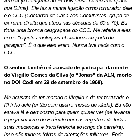
Arruda (ex-dirigente do PCdoB preso na mesma época
que Dilma). Ele faz a minha ligação como torturador dele
e o CCC (Comando de Caça aos Comunistas, grupo de
extrema direita que atuou nas décadas de 60 e 70). Eu
tinha uma bronca desgraçada do CCC. Me referia a eles
como “aqueles moleques chutadores de porta de
garagem”. É o que eles eram. Nunca tive nada com o
CCC.
O senhor também é acusado de participar da morte
do Virgílio Gomes da Silva (o “Jonas” da ALN, morto
no DOI-Codi em 29 de setembro de 1969).
Me acusam de ter matado o Virgílio e de ter torturado o
filhinho dele (então com quatro meses de idade). Eu não
estava lá e demonstro para quem quiser ver (se levanta
e pega um livro do Exército com os registros de todas
suas mudanças e transferência ao longo da carreira).
Isso são minhas folhas de alterações militares. Pode