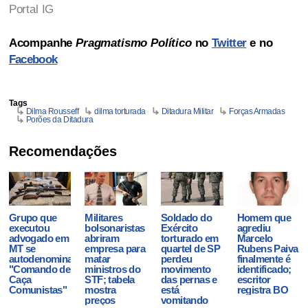
Portal IG
Acompanhe
Pragmatismo Político
no
Twitter
e no
Facebook
Tags
Dilma Rousseff
dilma torturada
Ditadura Militar
Forças Armadas
Porões da Ditadura
Recomendações
Grupo que
Militares
Soldado do
Homem que
executou
bolsonaristas
Exército
agrediu
advogado em
abriram
torturado em
Marcelo
MT se
empresa para
quartel de SP
Rubens Paiva
autodenominava
matar
perdeu
finalmente é
"Comando de
ministros do
movimento
identificado;
Caça
STF; tabela
das pernas e
escritor
Comunistas"
mostra
está
registra BO
preços
vomitando