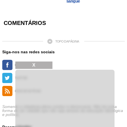
sangue
COMENTÁRIOS
TOPO DA PÁGINA
Siga-nos nas redes sociais
X
FACEBOOK
TWITTER
FEED DE NOTÍCIAS
Somente a cidadania plena conduz à democracia. Não há outra
forma de ser cidadão que não seja através da educação ideológica
e política.
Desenvolvedor