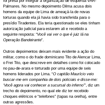
foi presa por integrar a organização de esquerda VAR-
Palmares. No mesmo depoimento Dilma acusa dois
homens da equipe de Lima de ameaçá-la de novas
torturas quando ela já havia sido transferida para o
presídio Tiradentes. Ela teria questionado se eles tinham
autorização judicial para estarem ali e recebido a
seguinte resposta: “
Você vai ver o que é juiz lá na
Operação Bandeirante
”.
Outros depoimentos deixam mais evidente a ação do
militar, como o do frade dominicano Tito de Alencar Lima,
o Frei Tito, que descreve em detalhes como foi colocado
no pau-de-arara e torturado por uma equipe de seis
homens liderados por Lima. “
O capitão Maurício veio
buscar-me em companhia de dois policiais e disse-me:
‘Você agora vai conhecer a sucursal do inferno’
”, diz um
trecho do depoimento, no qual ele diz ter recebido
choques elétricos e “
telefones
” (tapas na orelha), entre
outras agressões.