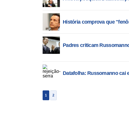
História comprova que "fe
Padres criticam Russomanno e
Datafolha: Russomanno cai e 
1
2