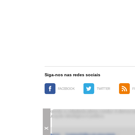
Siga-nos nas redes sociais
FACEBOOK
TWITTER
F
Somente a cidadania plena conduz à democrac
educação ideológica e política.
X