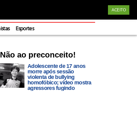
Siga nossas redes
ACEITO
Apoie
istas
Esportes
Não ao preconceito!
Adolescente de 17 anos
morre após sessão
violenta de bullying
homofóbico; vídeo mostra
agressores fugindo