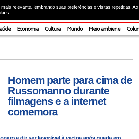
mais relevante, lembrando suas preferências e visitas repetidas. Ao
kies.
aúde
Economia
Cultura
Mundo
Meio ambiene
Colun
Homem parte para cima de
Russomanno durante
filmagens e a internet
comemora
aro e diz ser favorável à vacina após queda em