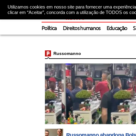
Utilizamos cookies em nosso site para fornecer uma experiência 
clicar em “Aceitar”, concorda com a utilização de TODOS os coo
Política
Direitos humanos
Educação
S
Russomanno
Russomanno abandona Bolson