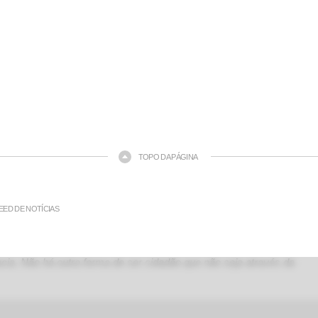
TOPO DA PÁGINA
EED DE NOTÍCIAS
ia. Não há outra forma de ser cidadão que não seja através da