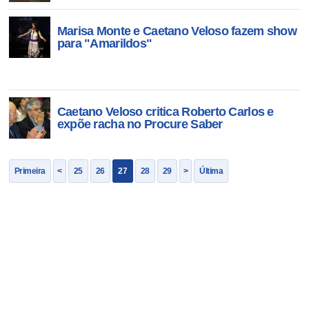
Marisa Monte e Caetano Veloso fazem show
para "Amarildos"
Caetano Veloso critica Roberto Carlos e
expõe racha no Procure Saber
Primeira
<
25
26
27
28
29
>
Última