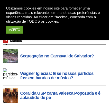
Utilizamos cookies em nosso site para fornecer uma
Apoie
experiência mais relevante, lembrando suas preferências e
visitas repetidas. Ao clicar em “Aceitar”, concorda com a
utilização de TODOS os cookies.
ACEITO
Música
Segregação no Carnaval de Salvador?
Wagner Iglecias: E se nossos partidos
fossem bandas de música?
Coral da USP canta Valesca Popozuda e é
aplaudido de pé