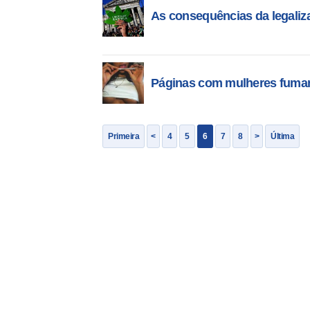
As consequências da legali
Páginas com mulheres fuma
Primeira
<
4
5
6
7
8
>
Última