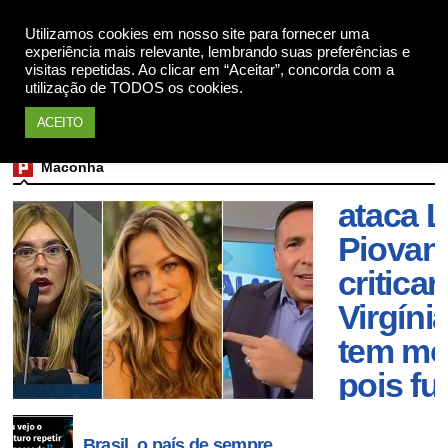
Utilizamos cookies em nosso site para fornecer uma
Apoie
experiência mais relevante, lembrando suas preferências e
visitas repetidas. Ao clicar em “Aceitar”, concorda com a
utilização de TODOS os cookies.
ACEITO
Aprese
Maconha
da Rec
ataca 
Piovani
criticar
Virgíni
tem mor
pois f
macon
Brasil, o país de sempre