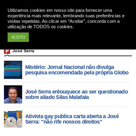
Utilizamos cookies em nosso site para fornecer uma
Apoie
experiência mais relevante, lembrando suas preferências e
visitas repetidas. Ao clicar em “Aceitar”, concorda com a
utilização de TODOS os cookies.
ACEITO
José Serra
Mistério: Jornal Nacional não divulga
pesquisa encomendada pela própria Globo
José Serra enlouquece ao ser questionado
sobre aliado Silas Malafaia
Ativista gay publica carta aberta a José
Serra: "não rife nossos direitos"