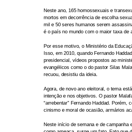
Neste ano, 165 homossexuais e transexu
mortos em decorrência de escolha sexual 
mil e 50 seres humanos serem assassina
é o país no mundo com o maior taxa de 
Por esse motivo, o Ministério da Educaç
Isso, em 2010, quando Fernando Haddad 
presidencial, vídeos propostos ao mini
evangélicos como o do pastor Silas Mala
recuou, desistiu da ideia.
Agora, de novo ano eleitoral, o tema está
intenção e nos objetivos. O pastor Malaf
“arrebentar” Fernando Haddad. Porém, c
cinismo e moral de ocasião, armários a
Neste início de semana e de campanha el
como ameaça, surge um fato. Fato que d