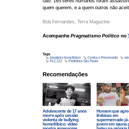
fato: 165 seres humanos foram assassin
quem querem, e a quem outros não acei
Bob Fernandes, Terra Magazine
Acompanhe
Pragmatismo Político
no
Tags
brasileiro homofóbico
Contra o Preconceito
el
PLC122
Prefeitura São Paulo
Recomendações
Adolescente de 17 anos
Homem que agre
morre após sessão
lésbicas em
violenta de bullying
supermercado já 
homofóbico; vídeo
jovem em sauna 
mostra agressores
bateu na própria t