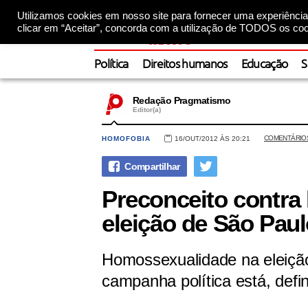
Utilizamos cookies em nosso site para fornecer uma experiência 
clicar em “Aceitar”, concorda com a utilização de TODOS os coo
Política
Direitos humanos
Educação
S
Redação Pragmatismo
Editor(a)
COMENTÁRIO
HOMOFOBIA
16/OUT/2012 ÀS 20:21
Preconceito contra
eleição de São Pau
Homossexualidade na eleição
campanha política está, defi