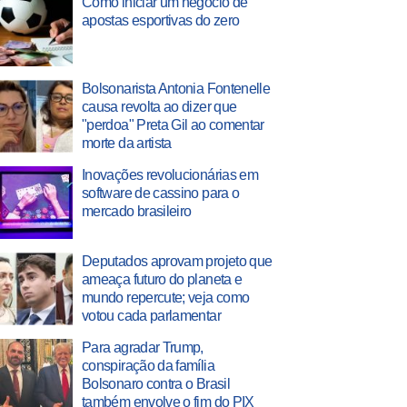
Como iniciar um negócio de
apostas esportivas do zero
Bolsonarista Antonia Fontenelle
causa revolta ao dizer que
"perdoa" Preta Gil ao comentar
morte da artista
Inovações revolucionárias em
software de cassino para o
mercado brasileiro
Deputados aprovam projeto que
ameaça futuro do planeta e
mundo repercute; veja como
votou cada parlamentar
Para agradar Trump,
conspiração da família
Bolsonaro contra o Brasil
também envolve o fim do PIX