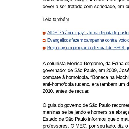
deveria ser tratado com seriedade, em o
Leia também
AIDS é “câncer gay”, afirma deputado pasto
Evangélicos fazem campanha contra ‘voto d
Beijo gay em programa eleitoral do PSOL g
A colunista Monica Bergamo, da Folha d
governador de São Paulo, em 2009, José 
combate à homofobia. “Boneca na Mochil
anti-homofobia tucano, era também um d
2010, antes de recuar.
O guia do governo de São Paulo recome
meninas se beijando e homens se abraça
Estado de São Paulo informou que o mater
professores. O MEC, por seu lado, diz o