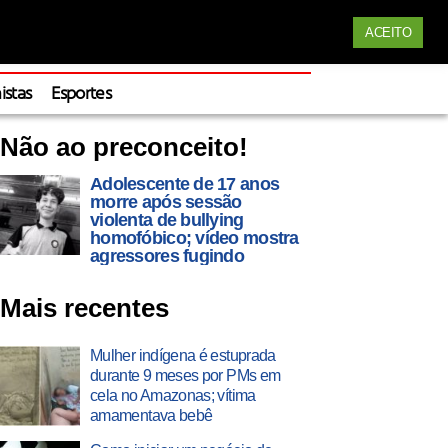
Siga nossas redes
ACEITO
Apoie
istas
Esportes
Não ao preconceito!
Adolescente de 17 anos
morre após sessão
violenta de bullying
homofóbico; vídeo mostra
agressores fugindo
Mais recentes
Mulher indígena é estuprada
durante 9 meses por PMs em
cela no Amazonas; vítima
amamentava bebê