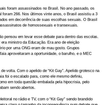
ais foram assassinados no Brasil. No ano passado, os
foram 266. Nos últimos vinte anos, o Brasil assistiu a 3
dos em decorrência de suas escolhas sexuais. O Brasil
assassinatos de homossexuais e transexuais.
ão pensou em levar esse debate para dentro das escolas.
era ministro da Educação. Era ano de eleição
stério por uma ONG eram de mau gosto. Grupos
faia aproveitaram a oportunidade, o barulho, e o MEC
 de volta. Com o apelido de “Kit Gay”. Apelido grotesco na
aia foi o escalado para, como ele mesmo definiu,
omo em toda questão embalada pela hipocrisia, pelo
cabam sendo abertos.
eitoral no rádio e TV, com o “Kit Gay” sendo brandido
eixa claro o tamanho da inconsequência num debate que