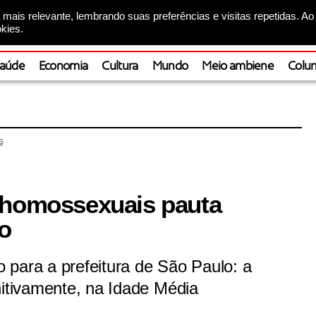
mais relevante, lembrando suas preferências e visitas repetidas. Ao
kies.
aúde
Economia
Cultura
Mundo
Meio ambiene
Colun
S
 homossexuais pauta
lo
 para a prefeitura de São Paulo: a
nitivamente, na Idade Média