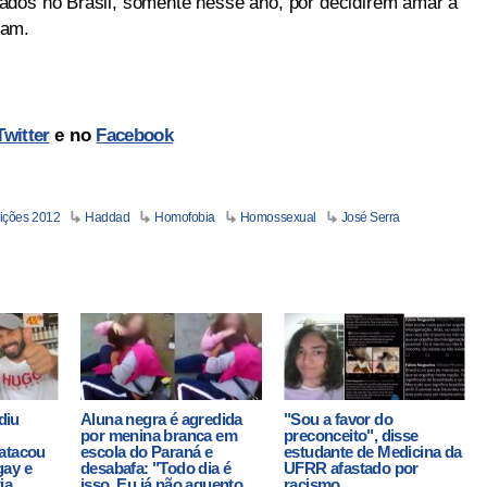
ados no Brasil, somente nesse ano, por decidirem amar a
tam.
Twitter
e no
Facebook
eições 2012
Haddad
Homofobia
Homossexual
José Serra
diu
Aluna negra é agredida
"Sou a favor do
por menina branca em
preconceito", disse
atacou
escola do Paraná e
estudante de Medicina da
gay e
desabafa: "Todo dia é
UFRR afastado por
ia
isso. Eu já não aguento
racismo