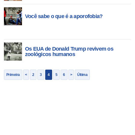
Você sabe o que é a aporofobia?
Os EUA de Donald Trump revivem os
zoológicos humanos
Primeira
<
2
3
4
5
6
>
Última