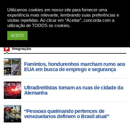
Utilizamos cookies em nosso site para fornecer uma
Apoie
experiência mais relevante, lembrando suas preferências e
visitas repetidas. Ao clicar em “Aceitar”, concorda com a
utilização de TODOS os cookies.
ACEITO
Imigração
Famintos, hondurenhos marcham rumo aos
EUA em busca de emprego e segurança
Ultradireitistas tomam as ruas de cidade da
Alemanha
“Pessoas queimando pertences de
venezuelanos definem o Brasil atual”