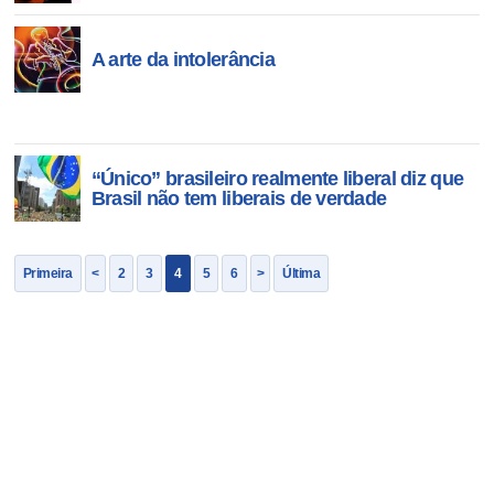
A arte da intolerância
“Único” brasileiro realmente liberal diz que
Brasil não tem liberais de verdade
Primeira
<
2
3
4
5
6
>
Última