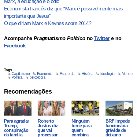
Marx, a educação e o ódio
Economista francês diz que “Marx é possivelmente mais
importante que Jesus”
O que diriam Marx e Keynes sobre 2014?
Acompanhe
Pragmatismo Político
no
Twitter
e no
Facebook
Tags
Capitalismo
Economia
Esquerda
História
Ideologia
Mundo
Política
psicologia
Recomendações
Para agradar
Roberto
Ninguém
BRF impede
Trump,
Justus diz
torce para
funcionária
conspiração
que vai
quem
grávida de
da família
processar
combina
deixar o