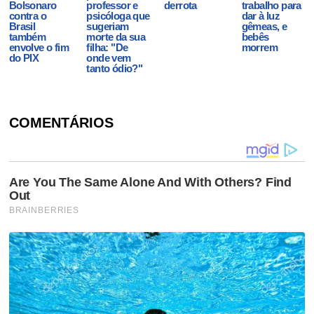
Bolsonaro
professor e
derrota
trabalho para
contra o
psicóloga que
dar à luz
Brasil
sugeriam
gêmeas, e
também
morte da sua
bebês
envolve o fim
filha: "De
morrem
do PIX
onde vem
tanto ódio?"
COMENTÁRIOS