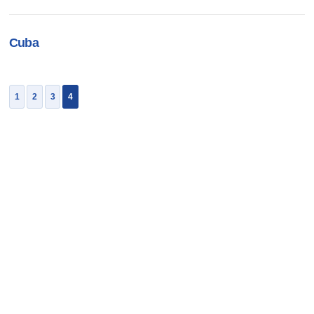
Cuba
1
2
3
4