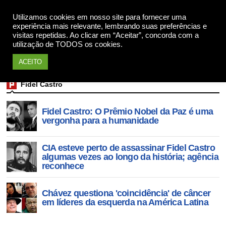
Utilizamos cookies em nosso site para fornecer uma
Apoie
experiência mais relevante, lembrando suas preferências e
visitas repetidas. Ao clicar em “Aceitar”, concorda com a
utilização de TODOS os cookies.
ACEITO
Fidel Castro
Fidel Castro: O Prêmio Nobel da Paz é uma
vergonha para a humanidade
CIA esteve perto de assassinar Fidel Castro
algumas vezes ao longo da história; agência
reconhece
Chávez questiona 'coincidência' de câncer
em líderes da esquerda na América Latina