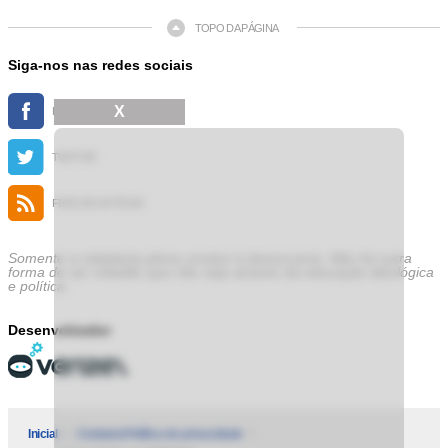
TOPO DA PÁGINA
Siga-nos nas redes sociais
X
FACEBOOK
TWITTER
FEED DE NOTÍCIAS
Somente a cidadania plena conduz à democracia. Não há outra
forma de ser cidadão que não seja através da educação ideológica
e política.
Desenvolvedor
Inicial
Contatos
Política de privacidade