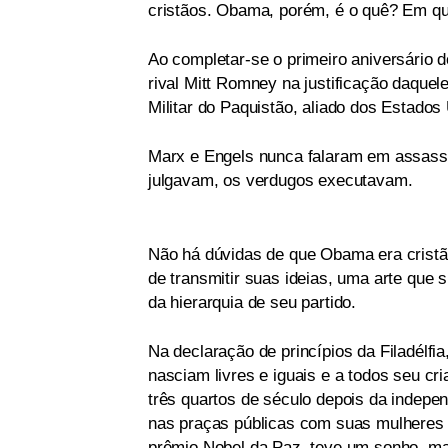
cristãos. Obama, porém, é o quê? Em qu
Ao completar-se o primeiro aniversário
rival Mitt Romney na justificação daque
Militar do Paquistão, aliado dos Estados
Marx e Engels nunca falaram em assassi
julgavam, os verdugos executavam.
Não há dúvidas de que Obama era cristão
de transmitir suas ideias, uma arte que 
da hierarquia de seu partido.
Na declaração de princípios da Filadélfi
nasciam livres e iguais e a todos seu cr
três quartos de século depois da indep
nas praças públicas com suas mulheres e
prêmio Nobel da Paz, teve um sonho, ma