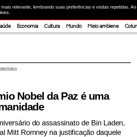
mais relevante, lembrando suas preferências e visitas repetidas. Ao
kies.
aúde
Economia
Cultura
Mundo
Meio ambiene
Colun
MENTÁRIOS
êmio Nobel da Paz é uma
umanidade
niversário do assassinato de Bin Laden,
 Mitt Romney na justificação daquele