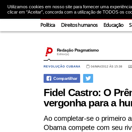
Utilizamos cookies em nosso site para fornecer uma experiência 
clicar em “Aceitar”, concorda com a utilização de TODOS os coo
Política
Direitos humanos
Educação
S
Redação Pragmatismo
Editor(a)
CO
REVOLUÇÃO CUBANA
04/MAI/2012 ÀS 15:38
Fidel Castro: O Pr
vergonha para a h
Ao completar-se o primeiro a
Obama compete com seu rival