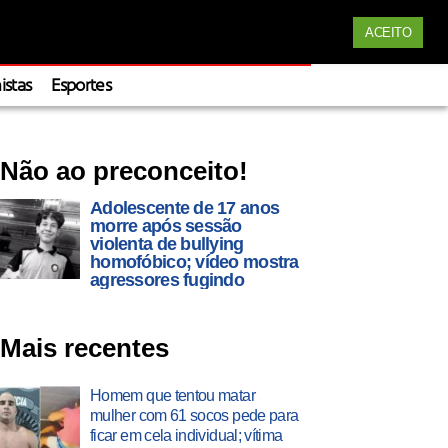
Siga nossas redes
Apoie
ACEITO
istas
Esportes
Não ao preconceito!
Adolescente de 17 anos
morre após sessão
violenta de bullying
homofóbico; vídeo mostra
agressores fugindo
Mais recentes
Homem que tentou matar
mulher com 61 socos pede para
ficar em cela individual; vítima