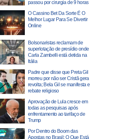
passou por cirurgia de 9 horas
O Cassino Bet Da Sorte É O
Melhor Lugar Para Se Divertir
Online
Bolsonaristas reclamam de
superlotação de presídio onde
Carla Zambelli está detida na
Itália
Padre que disse que Preta Gil
morreu por não ser Cristã gera
revolta; Bela Gil se manifesta e
rebate religioso
Aprovação de Lula cresce em
todas as pesquisas após
enfrentamento ao tarifaço de
Trump
Por Dentro do Boom das
Apostas no Brasil: O Que Está