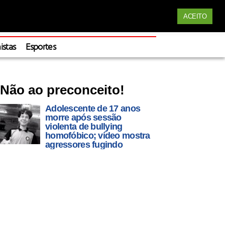
Siga nossas redes
ACEITO
Apoie
istas
Esportes
Não ao preconceito!
Adolescente de 17 anos
morre após sessão
violenta de bullying
homofóbico; vídeo mostra
agressores fugindo