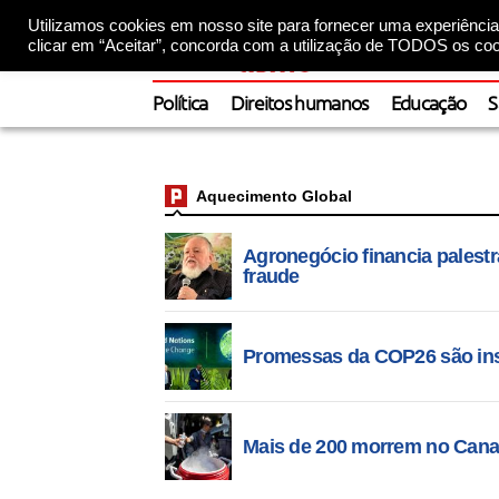
Utilizamos cookies em nosso site para fornecer uma experiência 
clicar em “Aceitar”, concorda com a utilização de TODOS os coo
Política
Direitos humanos
Educação
S
Aquecimento Global
Agronegócio financia palest
fraude
Promessas da COP26 são insuf
Mais de 200 morrem no Cana