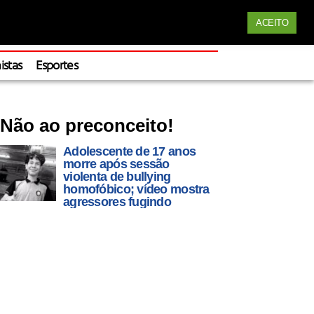
Siga nossas redes
ACEITO
Apoie
istas
Esportes
Não ao preconceito!
Adolescente de 17 anos
morre após sessão
violenta de bullying
homofóbico; vídeo mostra
agressores fugindo