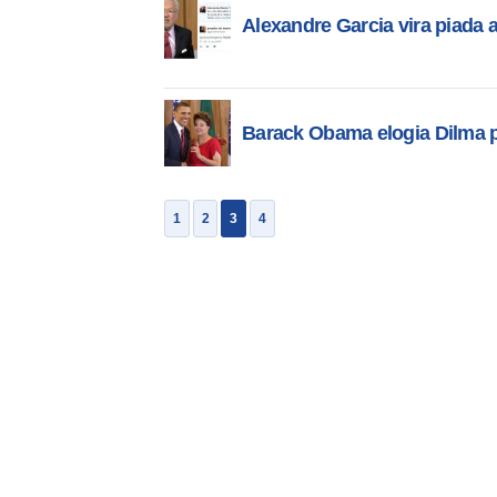
Alexandre Garcia vira piada 
Barack Obama elogia Dilma p
1
2
3
4