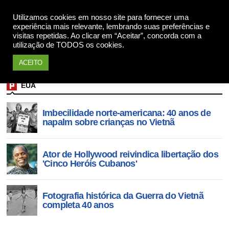
Utilizamos cookies em nosso site para fornecer uma
Apoie
experiência mais relevante, lembrando suas preferências e
visitas repetidas. Ao clicar em “Aceitar”, concorda com a
utilização de TODOS os cookies.
ACEITO
EUA
Imbecilidade norte-americana: 40 anos de
napalm sobre crianças no Vietnã
Ator de Hollywood reivindica libertação dos
'Cinco Heróis Cubanos'
Fotografia histórica da Guerra do Vietnã
completa 40 anos