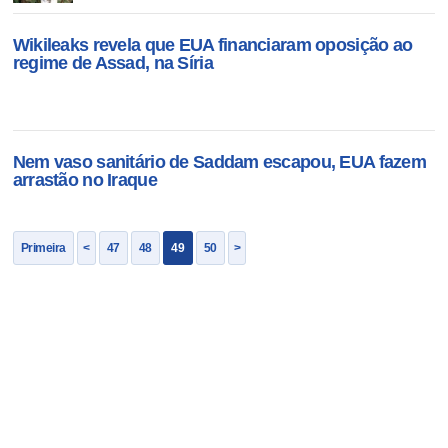
Wikileaks revela que EUA financiaram oposição ao
regime de Assad, na Síria
Nem vaso sanitário de Saddam escapou, EUA fazem
arrastão no Iraque
Primeira
<
47
48
49
50
>