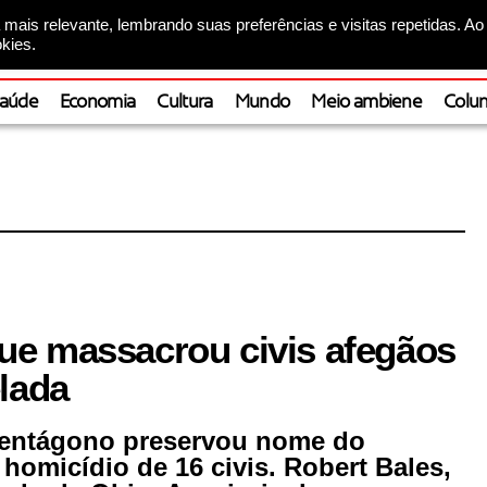
mais relevante, lembrando suas preferências e visitas repetidas. Ao
kies.
aúde
Economia
Cultura
Mundo
Meio ambiene
Colun
ue massacrou civis afegãos
lada
entágono preservou nome do
homicídio de 16 civis. Robert Bales,