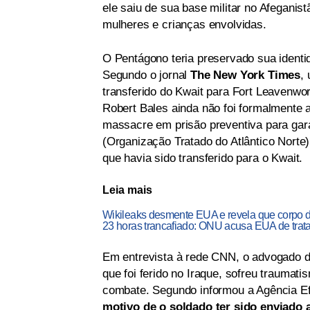
ele saiu de sua base militar no Afeganis
mulheres e crianças envolvidas.
O Pentágono teria preservado sua identid
Segundo o jornal
The New York Times
,
transferido do Kwait para Fort Leavenwo
Robert Bales ainda não foi formalmente 
massacre em prisão preventiva para gar
(Organização Tratado do Atlântico Norte)
que havia sido transferido para o Kwait.
Leia mais
Wikileaks desmente EUA e revela que corpo de
23 horas trancafiado: ONU acusa EUA de tra
Em entrevista à rede CNN, o advogado de
que foi ferido no Iraque, sofreu traumat
combate. Segundo informou a Agência E
motivo de o soldado ter sido enviado 