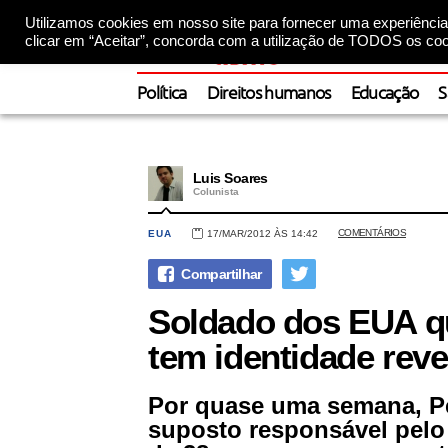
Utilizamos cookies em nosso site para fornecer uma experiência 
clicar em “Aceitar”, concorda com a utilização de TODOS os coo
Política
Direitos humanos
Educação
S
Luis Soares
Colunista
COMENTÁRIOS
EUA
17/MAR/2012 ÀS 14:42
Soldado dos EUA q
tem identidade reve
Por quase uma semana, P
suposto responsável pelo 