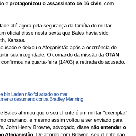
tão e
protagonizou o assassinato de 16 civis
, com
ade até agora pela segurança da família do militar.
 um oficial disse nesta sexta que Bales havia sido
rth, Kansas.
acusado e deixou o Afeganistão após a ocorrência do
antir sua integridade. O comando da missão da
OTAN
 confirmou na quarta-feira (14/03) a retirada do acusado,
 bin Laden não foi atirado ao mar
tamento desumano contra Bradley Manning
 Bales afirmou que o seu cliente é um militar “exemplar”
ismo craniano, e mesmo assim voltou a ser enviado para
fe, John Henry Browne, advogado, disse
não entender o
ao Afeganistão
. De acordo com Browne, seu cliente não