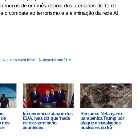
cio menos de um mês depois dos atentados de 11 de
va o combate ao terrorismo e a eliminação da rede Al
guerra injustificável
Imperialismo EUA
ou
Irã reconhece ataque dos
Benjamin Netanyahu
 de
EUA, mas diz que ‘nada
parabeniza Trump por
o nos
de extraordinário
ataque a instalações
ser
aconteceu’
nucleares do Irã