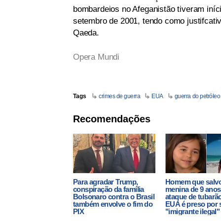
bombardeios no Afeganistão tiveram iní
setembro de 2001, tendo como justifcati
Qaeda.
Opera Mundi
Tags
crimes de guerra
EUA
guerra do petróleo
Recomendações
Para agradar Trump,
Homem que salv
conspiração da família
menina de 9 anos
Bolsonaro contra o Brasil
ataque de tubarã
também envolve o fim do
EUA é preso por 
PIX
"imigrante ilegal"