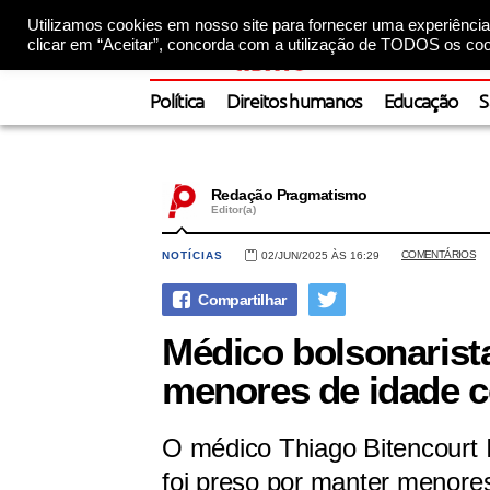
Utilizamos cookies em nosso site para fornecer uma experiência 
clicar em “Aceitar”, concorda com a utilização de TODOS os coo
Política
Direitos humanos
Educação
S
Redação Pragmatismo
Editor(a)
COMENTÁRIOS
NOTÍCIAS
02/JUN/2025 ÀS 16:29
Médico bolsonarist
menores de idade 
O médico Thiago Bitencourt 
foi preso por manter menore