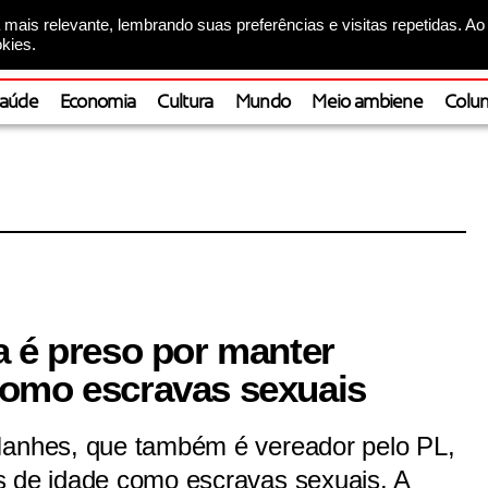
mais relevante, lembrando suas preferências e visitas repetidas. Ao
kies.
aúde
Economia
Cultura
Mundo
Meio ambiene
Colun
a é preso por manter
como escravas sexuais
Ianhes, que também é vereador pelo PL,
s de idade como escravas sexuais. A