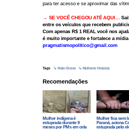
para ter acesso e se aproximar das vítim
→ SE VOCÊ CHEGOU ATÉ AQUI…
Sai
entre os veículos que recebem publici
Com apenas R$ 1 REAL você nos ajuda 
é muito importante e fortalece a mídi
pragmatismopolitico@gmail.com
Tags
Mato Grosso
Mulheres Violadas
Recomendações
Mulher indígena é
Mulher fica sem l
estuprada durante 9
Paraná, aciona Co
meses por PMs em cela
estuprada pelo ele