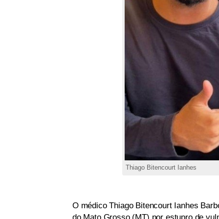
Thiago Bitencourt Ianhes
O médico Thiago Bitencourt Ianhes Barbos
do Mato Grosso (MT) por estupro de vu