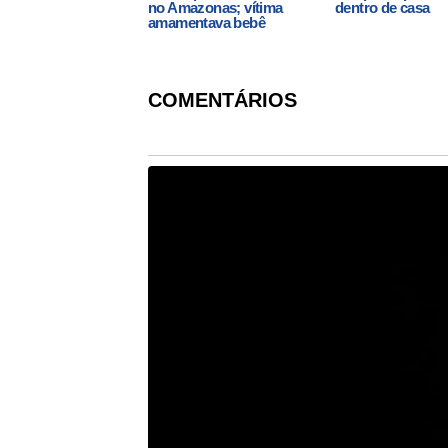
no Amazonas; vítima
dentro de casa
amamentava bebê
COMENTÁRIOS