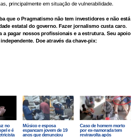
as, principalmente em situação de vulnerabilidade.
ba que o Pragmatismo não tem investidores e não está
dade estatal do governo. Fazer jornalismo custa caro.
a pagar nossos profissionais e a estrutura. Seu apoio
a independente. Doe através da chave-pix:
uz no
Músico e esposa
Caso de homem morto
pel e é
espancam jovem de 19
por ex-namorada tem
tricista
anos que denunciou
reviravolta após