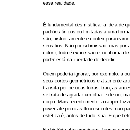
essa realidade.
É fundamental desmistificar a ideia de 
padrões únicos ou limitadas a uma forma 
são, historicamente e contemporaneamen
seus fios. Não por submissão, mas por aut
colorir, tudo é expressão e, nenhuma de
poder está na liberdade de decidir.
Quem poderia ignorar, por exemplo, a o
seus cortes geométricos e altamente art
transita por perucas loiras, tranças anc
se trata de agradar um olhar externo, ma
corpo. Mais recentemente, a rapper Lizz
power até perucas fluorescentes, não p
estética é, antes de tudo, sua. E que bel
Na história afro-americana, ícones como