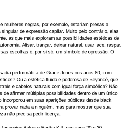
que mulheres negras, por exemplo, estariam presas a
singular de expressão capilar. Muito pelo contrário, elas
te, as que mais exploram as possibilidades estéticas de
onomia. Alisar, trançar, deixar natural, usar lace, raspar,
ssas escolhas é, por si só, um símbolo de opressão. O
usadia performática de Grace Jones nos anos 80, com
ísticos? Ou a estética fluida e poderosa de Beyoncé, que
estrais e cabelos naturais com igual força simbólica? Não
s de afirmar múltiplas possibilidades dentro de um único
o incorporou em suas aparições públicas desde black
ara provar nada a ninguém, mas para mostrar que sua
eza não precisa pedir licença.
 Josephine Baker e Eartha Kitt, nos anos 20 e 30,