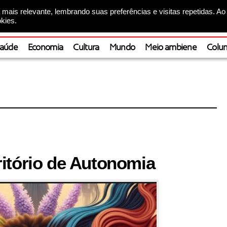
mais relevante, lembrando suas preferências e visitas repetidas. Ao
kies.
aúde
Economia
Cultura
Mundo
Meio ambiene
Colun
itório de Autonomia