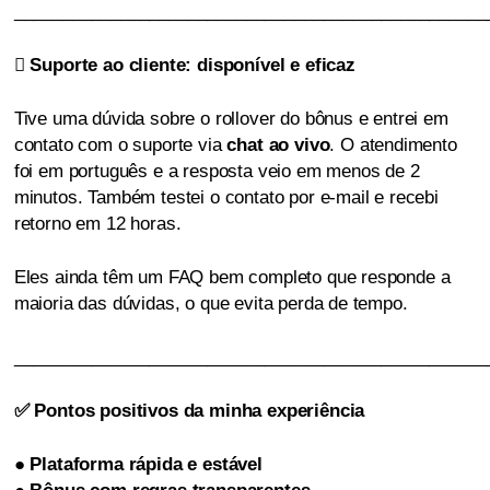
_________________________________________________
󰳕 Suporte ao cliente: disponível e eficaz
Tive uma dúvida sobre o rollover do bônus e entrei em
contato com o suporte via
chat ao vivo
. O atendimento
foi em português e a resposta veio em menos de 2
minutos. Também testei o contato por e-mail e recebi
retorno em 12 horas.
Eles ainda têm um FAQ bem completo que responde a
maioria das dúvidas, o que evita perda de tempo.
_________________________________________________
✅ Pontos positivos da minha experiência
● Plataforma rápida e estável