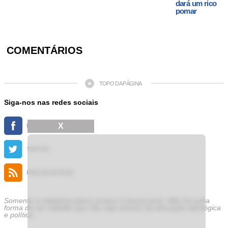
dará um rico
pomar
COMENTÁRIOS
TOPO DA PÁGINA
Siga-nos nas redes sociais
X
FACEBOOK
TWITTER
FEED DE NOTÍCIAS
Somente a cidadania plena conduz à democracia. Não há outra
forma de ser cidadão que não seja através da educação ideológica
e política.