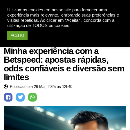
Utilizamos cookies em nosso site para fornecer uma
Apoie
experiência mais relevante, lembrando suas preferências e
visitas repetidas. Ao clicar em “Aceitar”, concorda com a
utilização de TODOS os cookies.
ACEITO
Internet
Minha experiência com a
Betspeed: apostas rápidas,
odds confiáveis e diversão sem
limites
Publicado em 26 Mai, 2025 às 12h40