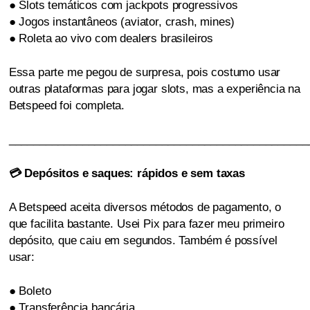
● Slots temáticos com jackpots progressivos
● Jogos instantâneos (aviator, crash, mines)
● Roleta ao vivo com dealers brasileiros
Essa parte me pegou de surpresa, pois costumo usar
outras plataformas para jogar slots, mas a experiência na
Betspeed foi completa.
_________________________________________________
💳 Depósitos e saques: rápidos e sem taxas
A Betspeed aceita diversos métodos de pagamento, o
que facilita bastante. Usei Pix para fazer meu primeiro
depósito, que caiu em segundos. Também é possível
usar:
● Boleto
● Transferência bancária