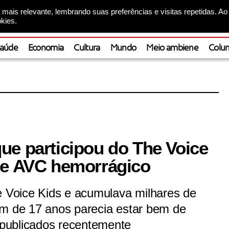
mais relevante, lembrando suas preferências e visitas repetidas. Ao
kies.
aúde
Economia
Cultura
Mundo
Meio ambiene
Colun
ue participou do The Voice
de AVC hemorrágico
e Voice Kids e acumulava milhares de
em de 17 anos parecia estar bem de
publicados recentemente