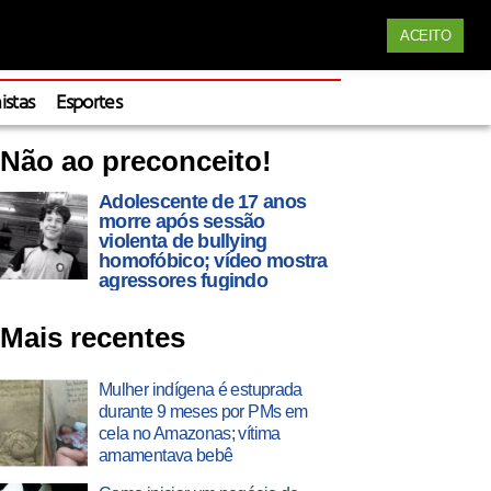
Siga nossas redes
ACEITO
Apoie
istas
Esportes
Não ao preconceito!
Adolescente de 17 anos
morre após sessão
violenta de bullying
homofóbico; vídeo mostra
agressores fugindo
Mais recentes
Mulher indígena é estuprada
durante 9 meses por PMs em
cela no Amazonas; vítima
amamentava bebê