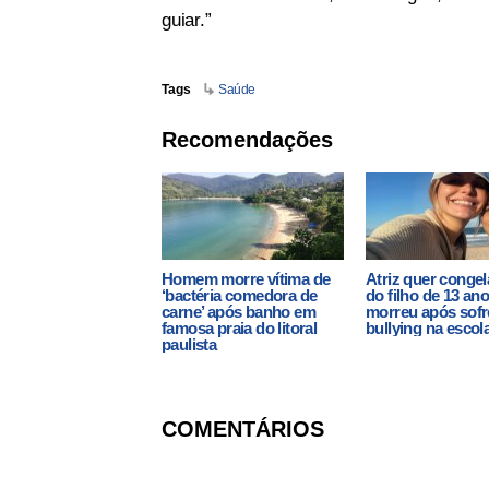
guiar.”
Tags
Saúde
Recomendações
Homem morre vítima de
Atriz quer congel
‘bactéria comedora de
do filho de 13 an
carne’ após banho em
morreu após sofr
famosa praia do litoral
bullying na escol
paulista
COMENTÁRIOS