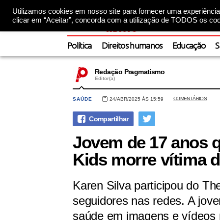
Utilizamos cookies em nosso site para fornecer uma experiência 
clicar em “Aceitar”, concorda com a utilização de TODOS os coo
Política
Direitos humanos
Educação
S
Redação Pragmatismo
Editor(a)
COMENTÁRIOS
SAÚDE
24/ABR/2025 ÀS 15:59
Jovem de 17 anos q
Kids morre vítima 
Karen Silva participou do Th
seguidores nas redes. A jov
saúde em imagens e vídeos 