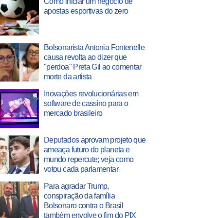
Como iniciar um negócio de
apostas esportivas do zero
Bolsonarista Antonia Fontenelle
causa revolta ao dizer que
"perdoa" Preta Gil ao comentar
morte da artista
Inovações revolucionárias em
software de cassino para o
mercado brasileiro
Deputados aprovam projeto que
ameaça futuro do planeta e
mundo repercute; veja como
votou cada parlamentar
Para agradar Trump,
conspiração da família
Bolsonaro contra o Brasil
também envolve o fim do PIX