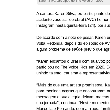
Karen Silva participou do The Voice em 2020
A cantora Karen Silva, ex-participante 
acidente vascular cerebral (AVC) hemorrá
Instagram nesta quinta-feira (24), por s
De acordo com a nota de pesar, Karen es
Volta Redonda, depois do episódio de AV
algum problema de saúde prévio que agr
“Karen encantou o Brasil com sua voz po
participou do The Voice Kids em 2020. De
unindo talento, carisma e representativi
“Mais do que uma artista promissora, K
para meninas negras que encontraram nel
mensagem e sua alegria deixam marcas
sua jornada”, continua. “Neste momento 
Manoella e Fernando, com amigos, famili