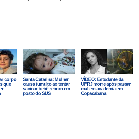
ar corpo
Santa Catarina: Mulher
VÍDEO: Estudante da
os que
causa tumulto ao tentar
UFRJ morre após passar
er
vacinar bebê reborn em
mal em academia em
a
posto do SUS
Copacabana