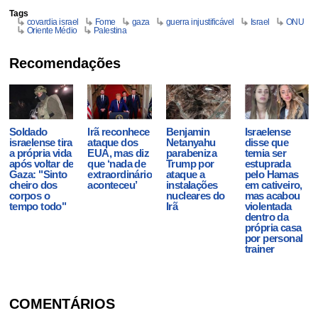
Tags
covardia israel
Fome
gaza
guerra injustificável
Israel
ONU
Oriente Médio
Palestina
Recomendações
Soldado
Irã reconhece
Benjamin
Israelense
israelense tira
ataque dos
Netanyahu
disse que
a própria vida
EUA, mas diz
parabeniza
temia ser
após voltar de
que ‘nada de
Trump por
estuprada
Gaza: "Sinto
extraordinário
ataque a
pelo Hamas
cheiro dos
aconteceu’
instalações
em cativeiro,
corpos o
nucleares do
mas acabou
tempo todo"
Irã
violentada
dentro da
própria casa
por personal
trainer
COMENTÁRIOS