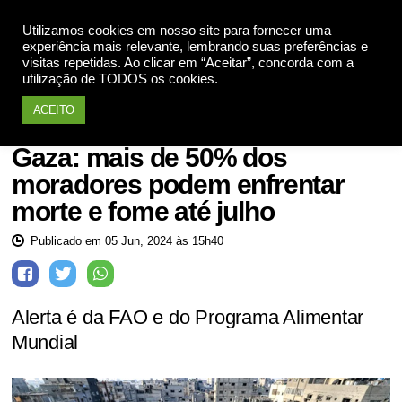
Utilizamos cookies em nosso site para fornecer uma
Apoie
experiência mais relevante, lembrando suas preferências e
visitas repetidas. Ao clicar em “Aceitar”, concorda com a
utilização de TODOS os cookies.
ACEITO
Guerra injustificável
Gaza: mais de 50% dos
moradores podem enfrentar
morte e fome até julho
Publicado em 05 Jun, 2024 às 15h40
Alerta é da FAO e do Programa Alimentar
Mundial