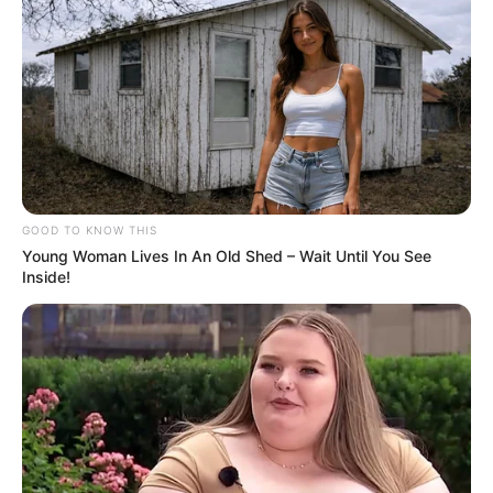
TOPO DA PÁGINA
Siga-nos nas redes sociais
FACEBOOK
TWITTER
FEED DE NOTÍCIAS