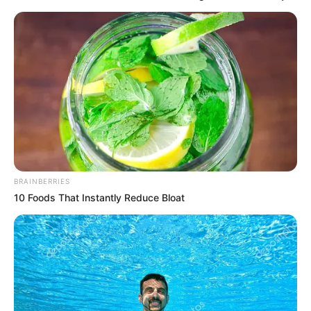
ativamente iniciativas para envolver os jovens em
projetos de tecnologia e educação em programação.
O futuro da indústria de jogos no Brasil parece promissor
e a Bbrbet está na vanguarda desse desenvolvimento.
Com o crescimento constante do mercado, o aumento do
interesse em jogos e a participação ativa de estúdios
locais, a empresa continuará sua missão de promover a
inovação e criar conteúdo exclusivo que inspire e
entretenha milhões de jogadores.