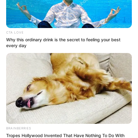
A
Bônus Bbrbet
desempenha um papel importante no
desenvolvimento da indústria brasileira de jogos. Suas
abordagens arrojadas para o desenvolvimento
tecnológico, o investimento em talentos locais e as
iniciativas de parceria estratégica fazem dela uma peça-
chave nessa jornada emocionante. Com um
compromisso inabalável com a inovação, a empresa está
pronta para continuar contribuindo ativamente para o
crescimento e o sucesso do setor de jogos, não apenas
no Brasil, mas em toda a América Latina.
Acompanhe
Pragmatismo Político
no
Instagram
,
Twitter
e no
Facebook