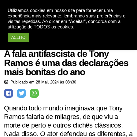
Utilizamos cookies em nosso site para fornecer uma
Apoie
experiência mais relevante, lembrando suas preferências e
visitas repetidas. Ao clicar em “Aceitar”, concorda com a
utilização de TODOS os cookies.
ACEITO
Contra o Preconceito
A fala antifascista de Tony
Ramos é uma das declarações
mais bonitas do ano
Publicado em 28 Mai, 2024 às 08h30
Quando todo mundo imaginava que Tony
Ramos falaria de milagres, de que viu a
morte de perto e outros clichês clássicos.
Nada disso. O ator defendeu os diferentes, a