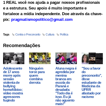
1 REAL você nos ajuda a pagar nossos profissionais
e a estrutura. Seu apoio é muito importante e
fortalece a mídia independente. Doe através da chave-
pix:
pragmatismopolitico@gmail.com
Tags
Contra o Preconceito
Cultura
Política
Recomendações
Adolescente
Ninguém
Aluna negra é
"Sou a favor
de 17 anos
torce para
agredida por
do
morre após
quem
menina
preconceito",
sessão
combina
branca em
disse
violenta de
derrota
escola do
estudante de
bullying
Paraná e
Medicina da
homofóbico;
desabafa:
UFRR
vídeo mostra
"Todo dia é
afastado por
agressores
isso. Eu já
racismo
fugindo
não aguento
mais!"