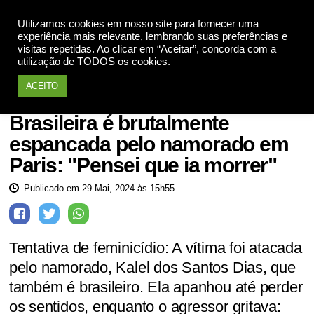
Utilizamos cookies em nosso site para fornecer uma
Apoie
experiência mais relevante, lembrando suas preferências e
visitas repetidas. Ao clicar em “Aceitar”, concorda com a
utilização de TODOS os cookies.
ACEITO
Mulheres violadas
Brasileira é brutalmente
espancada pelo namorado em
Paris: "Pensei que ia morrer"
Publicado em 29 Mai, 2024 às 15h55
Tentativa de feminicídio: A vítima foi atacada
pelo namorado, Kalel dos Santos Dias, que
também é brasileiro. Ela apanhou até perder
os sentidos, enquanto o agressor gritava: