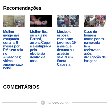
Recomendações
Mulher
Mulher fica
Músico e
Caso de
indígena é
sem luz no
esposa
homem
estuprada
Paraná,
espancam
morto por ex-
durante 9
aciona Copel
jovem de 19
namorada
meses por
e é estuprada
anos que
tem
PMs em cela
pelo
denunciou
reviravolta
no
eletricista
assédio
após
Amazonas;
dentro de
sexual em
divulgação de
vítima
casa
Santa
imagens
amamentava
Catarina
bebê
COMENTÁRIOS
TOPO DA PÁGINA