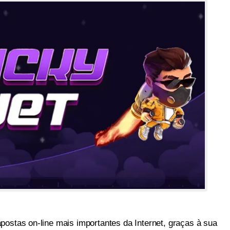
postas on-line mais importantes da Internet, graças à sua