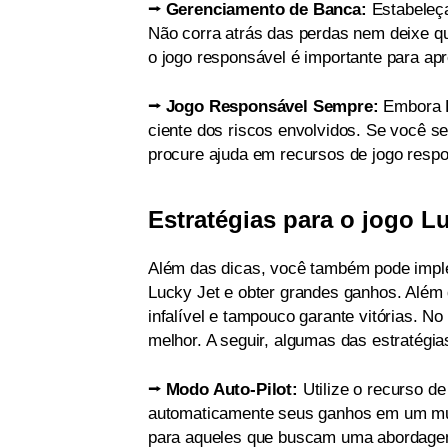
⭢ Gerenciamento de Banca:
Estabeleça
Não corra atrás das perdas nem deixe 
o jogo responsável é importante para apr
⭢ Jogo Responsável Sempre:
Embora L
ciente dos riscos envolvidos. Se você s
procure ajuda em recursos de jogo respo
Estratégias para o jogo L
Além das dicas, você também pode imple
Lucky Jet e obter grandes ganhos. Além
infalível e tampouco garante vitórias. N
melhor. A seguir, algumas das estratégi
⭢ Modo Auto-Pilot:
Utilize o recurso de
automaticamente seus ganhos em um multi
para aqueles que buscam uma abordagem