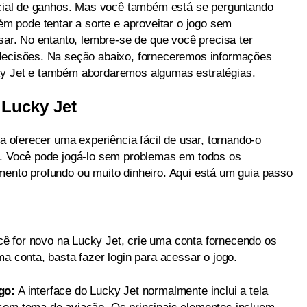
encial de ganhos. Mas você também está se perguntando
m pode tentar a sorte e aproveitar o jogo sem
usar. No entanto, lembre-se de que você precisa ter
 decisões. Na seção abaixo, forneceremos informações
ky Jet e também abordaremos algumas estratégias.
 Lucky Jet
ra oferecer uma experiência fácil de usar, tornando-o
s. Você pode jogá-lo sem problemas em todos os
mento profundo ou muito dinheiro. Aqui está um guia passo
ê for novo na Lucky Jet, crie uma conta fornecendo os
ma conta, basta fazer login para acessar o jogo.
go:
A interface do Lucky Jet normalmente inclui a tela