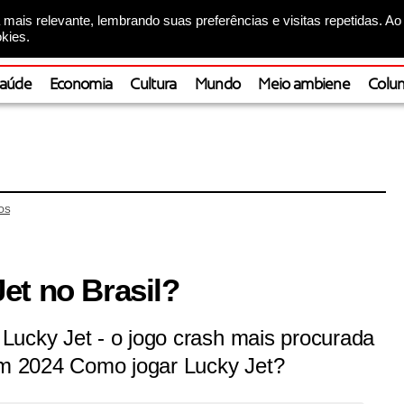
mais relevante, lembrando suas preferências e visitas repetidas. Ao
kies.
aúde
Economia
Cultura
Mundo
Meio ambiene
Colun
OS
et no Brasil?
Lucky Jet - o jogo crash mais procurada
 em 2024 Como jogar Lucky Jet?