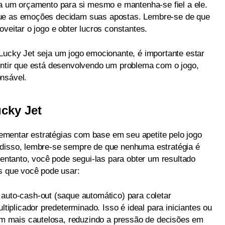
 um orçamento para si mesmo e mantenha-se fiel a ele.
que as emoções decidam suas apostas. Lembre-se de que
oveitar o jogo e obter lucros constantes.
ucky Jet seja um jogo emocionante, é importante estar
entir que está desenvolvendo um problema com o jogo,
nsável.
ucky Jet
mentar estratégias com base em seu apetite pelo jogo
 disso, lembre-se sempre de que nenhuma estratégia é
o entanto, você pode segui-las para obter um resultado
as que você pode usar:
 auto-cash-out (saque automático) para coletar
plicador predeterminado. Isso é ideal para iniciantes ou
 mais cautelosa, reduzindo a pressão de decisões em