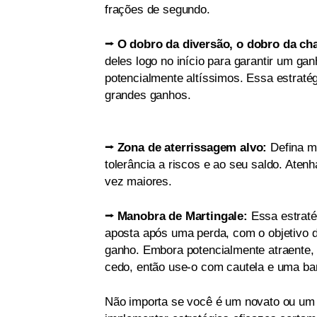
frações de segundo.
⭢ O dobro da diversão, o dobro da ch
deles logo no início para garantir um gan
potencialmente altíssimos. Essa estraté
grandes ganhos.
⭢ Zona de aterrissagem alvo:
Defina me
tolerância a riscos e ao seu saldo. Ate
vez maiores.
⭢ Manobra de Martingale:
Essa estraté
aposta após uma perda, com o objetivo 
ganho. Embora potencialmente atraente, p
cedo, então use-o com cautela e uma ba
Não importa se você é um novato ou um j