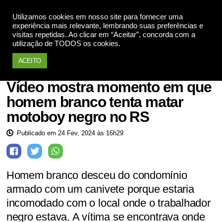
Utilizamos cookies em nosso site para fornecer uma
Apoie
experiência mais relevante, lembrando suas preferências e
visitas repetidas. Ao clicar em “Aceitar”, concorda com a
utilização de TODOS os cookies.
ACEITO
Racismo não
Vídeo mostra momento em que
homem branco tenta matar
motoboy negro no RS
Publicado em 24 Fev, 2024 às 16h29
Homem branco desceu do condomínio
armado com um canivete porque estaria
incomodado com o local onde o trabalhador
negro estava. A vítima se encontrava onde