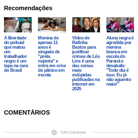
Recomendações
A liberdade
Menina de
Vídeo de
Aluna negra é
do policial
apenas 11
Rafinha
agredida por
que matou
anos é
Bastos para
menina
um
xingada de
justificar
branca em
trabalhador
"preta
crimes de Léo
escola do
negro é um
nojenta" e
Lins é uma
Paraná e
tapa na cara
entra em crise
das coisas
desabafa:
do Brasil
de pânico em
mais
"Todo dia é
escola
estúpidas
isso. Eu já
publicadas na
não aguento
internet em
mais!"
2025
COMENTÁRIOS
TOPO DA PÁGINA