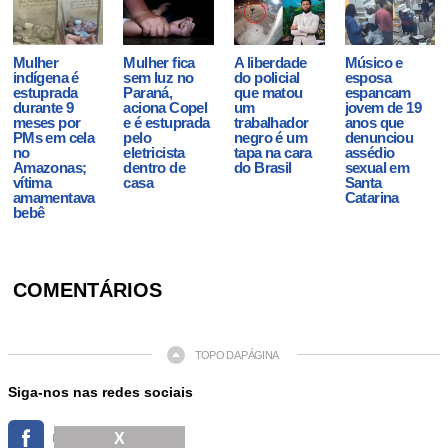
Mulher
Mulher fica
A liberdade
Músico e
indígena é
sem luz no
do policial
esposa
estuprada
Paraná,
que matou
espancam
durante 9
aciona Copel
um
jovem de 19
meses por
e é estuprada
trabalhador
anos que
PMs em cela
pelo
negro é um
denunciou
no
eletricista
tapa na cara
assédio
Amazonas;
dentro de
do Brasil
sexual em
vítima
casa
Santa
amamentava
Catarina
bebê
COMENTÁRIOS
TOPO DA PÁGINA
Siga-nos nas redes sociais
X
FACEBOOK