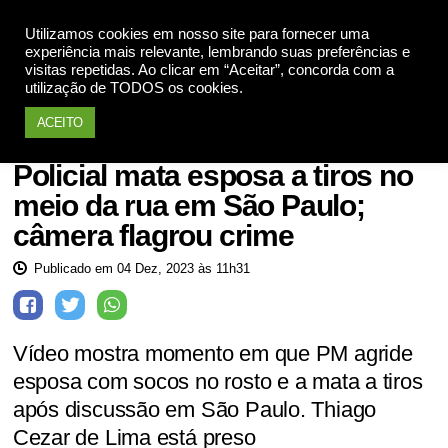
Utilizamos cookies em nosso site para fornecer uma
Apoie
experiência mais relevante, lembrando suas preferências e
visitas repetidas. Ao clicar em “Aceitar”, concorda com a
utilização de TODOS os cookies.
ACEITO
Mulheres violadas
Policial mata esposa a tiros no
meio da rua em São Paulo;
câmera flagrou crime
Publicado em 04 Dez, 2023 às 11h31
Vídeo mostra momento em que PM agride
esposa com socos no rosto e a mata a tiros
após discussão em São Paulo. Thiago
Cezar de Lima está preso