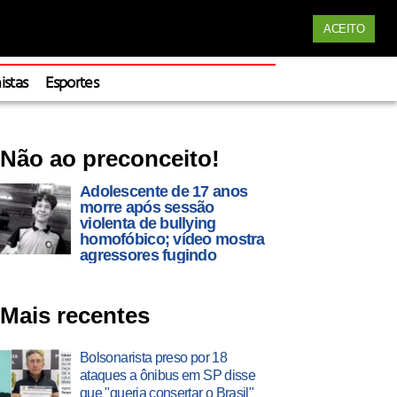
Siga nossas redes
ACEITO
Apoie
istas
Esportes
Não ao preconceito!
Adolescente de 17 anos
morre após sessão
violenta de bullying
homofóbico; vídeo mostra
agressores fugindo
Mais recentes
Bolsonarista preso por 18
ataques a ônibus em SP disse
que "queria consertar o Brasil"