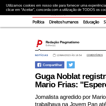
Utilizamos cookies em nosso site para fornecer uma experiência 
clicar em “Aceitar”, concorda com a utilização de TODOS os coo
Política
Direitos humanos
Educação
S
Redação Pragmatismo
Editor(a)
COMENTÁRIOS
NOTÍCIAS
12/MAI/2023 ÀS 16:54
Guga Noblat regist
Mario Frias: "Espero
Jornalista agredido por Mari
trabalhava na Jovem Pan até