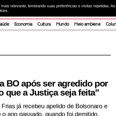
mais relevante, lembrando suas preferências e visitas repetidas. Ao
kies.
aúde
Economia
Cultura
Mundo
Meio ambiene
Colun
ra BO após ser agredido por
 que a Justiça seja feita"
o Frias já recebeu apelido de Bolsonaro e
 o ano passado, quando foi demitido.