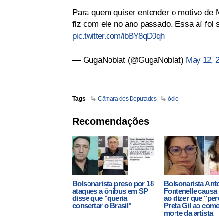
Para quem quiser entender o motivo de M
fiz com ele no ano passado. Essa aí foi 
pic.twitter.com/ibBY8qD0qh
— GugaNoblat (@GugaNoblat)
May 12, 
Tags
Câmara dos Deputados
ódio
Recomendações
Bolsonarista preso por 18
Bolsonarista Ant
ataques a ônibus em SP
Fontenelle causa 
disse que "queria
ao dizer que "pe
consertar o Brasil"
Preta Gil ao come
morte da artista