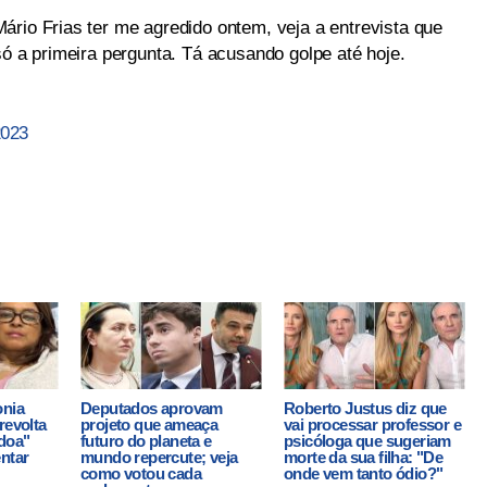
ário Frias ter me agredido ontem, veja a entrevista que
só a primeira pergunta. Tá acusando golpe até hoje.
2023
onia
Deputados aprovam
Roberto Justus diz que
revolta
projeto que ameaça
vai processar professor e
rdoa"
futuro do planeta e
psicóloga que sugeriam
ntar
mundo repercute; veja
morte da sua filha: "De
como votou cada
onde vem tanto ódio?"