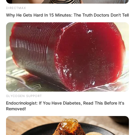
TOPO DA PÁGINA
Siga-nos nas redes sociais
FACEBOOK
TWITTER
FEED DE NOTÍCIAS
Somente a cidadania plena conduz à democracia. Não há outra
forma de ser cidadão que não seja através da educação ideológica
e política.
Desenvolvedor