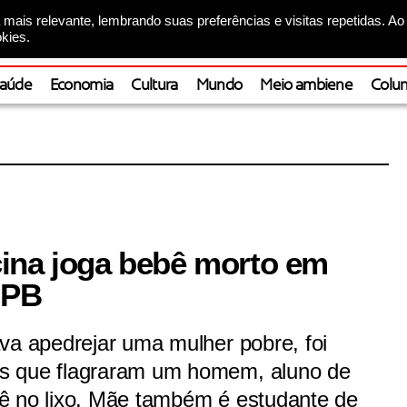
mais relevante, lembrando suas preferências e visitas repetidas. Ao
kies.
aúde
Economia
Cultura
Mundo
Meio ambiene
Colun
ina joga bebê morto em
 PB
va apedrejar uma mulher pobre, foi
s que flagraram um homem, aluno de
ê no lixo. Mãe também é estudante de