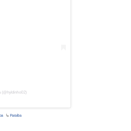
a (@hyldinho02)
oa
Paraíba