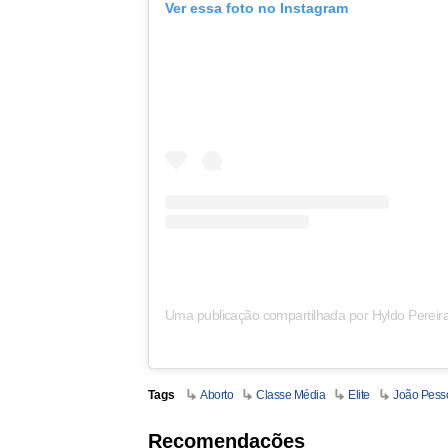
Ver essa foto no Instagram
Uma publicação compartilhada por Hyldo Pereir
Tags
Aborto
Classe Média
Elite
João Pess
Recomendações