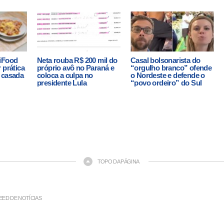
 iFood
Neta rouba R$ 200 mil do
Casal bolsonarista do
 prática
próprio avô no Paraná e
“orgulho branco” ofende
 casada
coloca a culpa no
o Nordeste e defende o
presidente Lula
“povo ordeiro” do Sul
TOPO DA PÁGINA
EED DE NOTÍCIAS