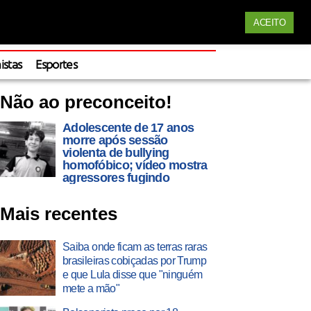
Siga nossas redes
ACEITO
Apoie
istas
Esportes
Não ao preconceito!
Adolescente de 17 anos
morre após sessão
violenta de bullying
homofóbico; vídeo mostra
agressores fugindo
Mais recentes
Saiba onde ficam as terras raras
brasileiras cobiçadas por Trump
e que Lula disse que "ninguém
mete a mão"