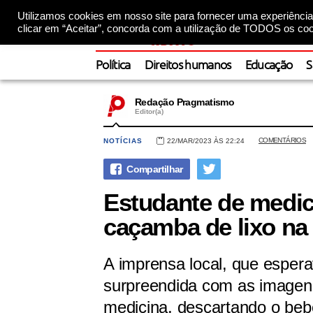
Utilizamos cookies em nosso site para fornecer uma experiência 
clicar em “Aceitar”, concorda com a utilização de TODOS os coo
Política
Direitos humanos
Educação
S
Redação Pragmatismo
Editor(a)
COMENTÁRIOS
NOTÍCIAS
22/MAR/2023 ÀS 22:24
Estudante de medic
caçamba de lixo na
A imprensa local, que espera
surpreendida com as imagen
medicina, descartando o beb