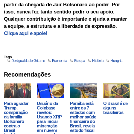
partir da chegada de Jair Bolsonaro ao poder. Por
isso, nunca fez tanto sentido pedir o seu apoio.
Qualquer contribuição é importante e ajuda a manter
a equipe, a estrutura e a liberdade de expressão.
Clique aqui e apoie!
Tags
Desigualdade Gritante
Economia
Europa
História
Hungria
Recomendações
Para agradar
Usuário da
Paraíba está
O Brasil é de
Trump,
Coinbase
entre os 7
alguns
conspiração
revelou:
estados com
brasileiros
da família
Usando XRP
melhor saúde
Bolsonaro
para iniciar
financeira do
contra o
mineração
Brasil, revela
Brasil
em nuvem
estudo fiscal