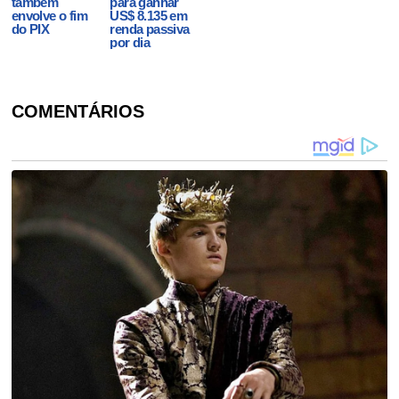
também
para ganhar
envolve o fim
US$ 8.135 em
do PIX
renda passiva
por dia
COMENTÁRIOS