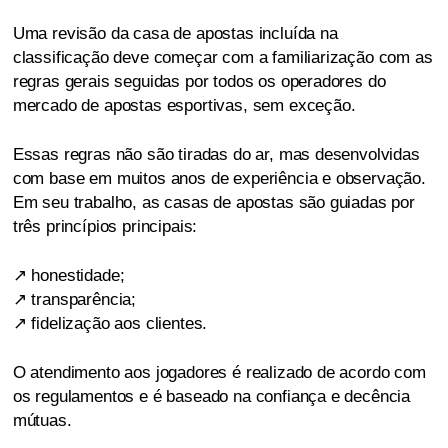
Uma revisão da casa de apostas incluída na
classificação deve começar com a familiarização com as
regras gerais seguidas por todos os operadores do
mercado de apostas esportivas, sem exceção.
Essas regras não são tiradas do ar, mas desenvolvidas
com base em muitos anos de experiência e observação.
Em seu trabalho, as casas de apostas são guiadas por
três princípios principais:
↗ honestidade;
↗ transparência;
↗ fidelização aos clientes.
O atendimento aos jogadores é realizado de acordo com
os regulamentos e é baseado na confiança e decência
mútuas.