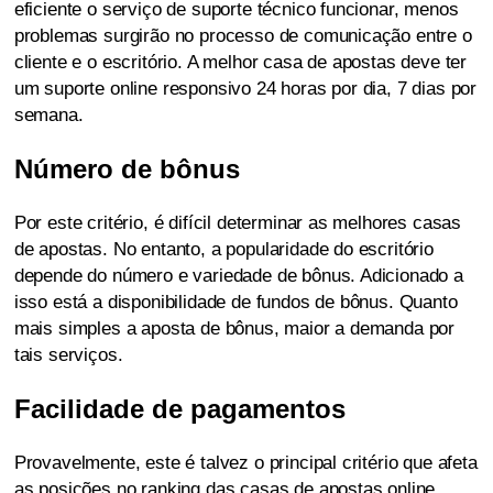
eficiente o serviço de suporte técnico funcionar, menos
problemas surgirão no processo de comunicação entre o
cliente e o escritório. A melhor casa de apostas deve ter
um suporte online responsivo 24 horas por dia, 7 dias por
semana.
Número de bônus
Por este critério, é difícil determinar as melhores casas
de apostas. No entanto, a popularidade do escritório
depende do número e variedade de bônus. Adicionado a
isso está a disponibilidade de fundos de bônus. Quanto
mais simples a aposta de bônus, maior a demanda por
tais serviços.
Facilidade de pagamentos
Provavelmente, este é talvez o principal critério que afeta
as posições no ranking das casas de apostas online.