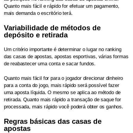
Quanto mais fácil e rápido for efetuar um pagamento,
mais demanda o escritório terá.
Variabilidade de métodos de
depósito e retirada
Um critério importante é determinar o lugar no ranking
das casas de apostas, apostas esportivas, várias formas
de reabastecer uma conta e sacar fundos.
Quanto mais fácil for para o jogador direcionar dinheiro
para a conta do jogo, mais rápido será possível fazer
uma aposta líquida. O mesmo se aplica ao método de
retirada. Quanto mais rápido a transação de saque for
processada, mais rápido você poderá obter os ganhos.
Regras básicas das casas de
apostas