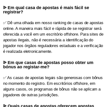
ᐉ Em qual casa de apostas é mais fácil se
registrar?
✅ Dê uma olhada em nosso ranking de casas de apostas
online. A maneira mais fácil e rápida de se registrar será
oferecida a você em um escritório offshore. Para sites de
apostas ilegais, não é necessária a identificação do
jogador nos órgãos reguladores estaduais e a verificação
é realizada eletronicamente.
ᐉ Em que casas de apostas posso obter um
bónus ao registar-me?
✅ As casas de apostas legais são generosas com bônus
no momento do registro. Em escritórios offshore, em
alguns casos, os programas de bônus não se aplicam a
jogadores de outras jurisdições.
ᐉ Quais casas de apostas oferecem apostas