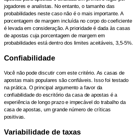
jogadores e analistas. No entanto, o tamanho das
probabilidades neste caso não é o mais importante. A
porcentagem de margem incluída no corpo do coeficiente
é levada em consideração. A prioridade é dada às casas
de apostas cuja porcentagem de margem em
probabilidades está dentro dos limites aceitáveis, 3,5-5%.
Confiabilidade
Você não pode discutir com este critério. As casas de
apostas mais populares são confiáveis. Isso foi testado
na prática. O principal argumento a favor da
confiabilidade do escritório da casa de apostas é a
experiência de longo prazo e impecável do trabalho da
casa de apostas, um grande número de críticas
positivas.
Variabilidade de taxas