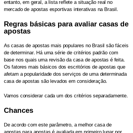
entanto, em geral, a lista reflete a situação real no
mercado de apostas esportivas interativas na Brasil.
Regras básicas para avaliar casas de
apostas
As casas de apostas mais populares no Brasil são fáceis
de determinar. Há uma série de critérios padrão com
base nos quais uma revisão da casa de apostas é feita.
Os fatores mais básicos dos escritórios de apostas que
afetam a popularidade dos serviços de uma determinada
casa de apostas são levados em consideração.
Vamos considerar cada um dos critérios separadamente.
Chances
De acordo com este parâmetro, a melhor casa de
apostas para apostas é avaliada em primeiro lugar por