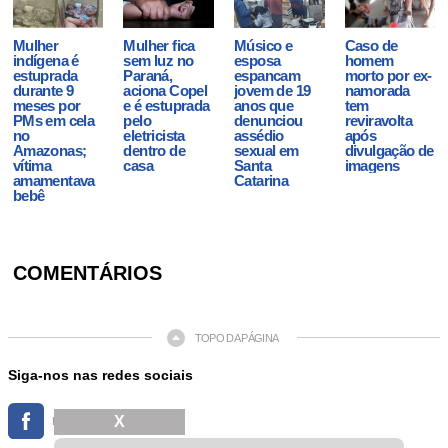
Mulher
Mulher fica
Músico e
Caso de
indígena é
sem luz no
esposa
homem
estuprada
Paraná,
espancam
morto por ex-
durante 9
aciona Copel
jovem de 19
namorada
meses por
e é estuprada
anos que
tem
PMs em cela
pelo
denunciou
reviravolta
no
eletricista
assédio
após
Amazonas;
dentro de
sexual em
divulgação de
vítima
casa
Santa
imagens
amamentava
Catarina
bebê
COMENTÁRIOS
TOPO DA PÁGINA
Siga-nos nas redes sociais
X
FACEBOOK