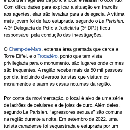
encontram agentes da polícia local e relatam o ocorrido.
Com dificuldades para explicar a situação em francês
aos agentes, elas são levadas para a delegacia. A vítima
mais jovem foi de fato estuprada, segundo o
Le Parisien
.
A 3ª Delegacia de Polícia Judiciária (3ª DPJ) ficou
responsável pela condução das investigações.
O
Champ-de-Mars
, extensa área gramada que cerca a
Torre Eiffel, e o
Trocadéro
, ponto que tem vista
privilegiada para o monumento, são lugares onde crimes
são frequentes. A região recebe mais de 50 mil pessoas
por dia, incluindo diversos turistas que visitam os
monumentos e saem as casas noturnas da região.
Por conta da movimentação, o local é alvo de uma série
de ladrões de celulares e de joias de ouro. Além deles,
segundo Le Parisien, “agressores sexuais” são comuns
na região durante a noite. Em setembro de 2022, uma
turista canadense foi sequestrada e estuprada por um