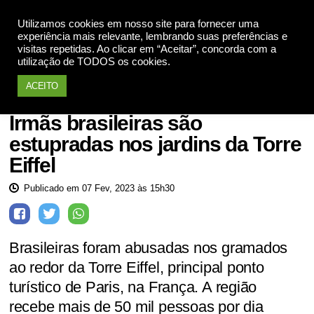
Utilizamos cookies em nosso site para fornecer uma
Apoie
experiência mais relevante, lembrando suas preferências e
visitas repetidas. Ao clicar em “Aceitar”, concorda com a
utilização de TODOS os cookies.
ACEITO
Mulheres violadas
Irmãs brasileiras são
estupradas nos jardins da Torre
Eiffel
Publicado em 07 Fev, 2023 às 15h30
Brasileiras foram abusadas nos gramados
ao redor da Torre Eiffel, principal ponto
turístico de Paris, na França. A região
recebe mais de 50 mil pessoas por dia