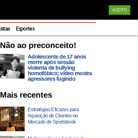
Siga nossas redes
ACEITO
Apoie
istas
Esportes
Não ao preconceito!
Adolescente de 17 anos
morre após sessão
violenta de bullying
homofóbico; vídeo mostra
agressores fugindo
Mais recentes
Estratégias Eficazes para
Aquisição de Clientes no
Mercado de Sportsbook