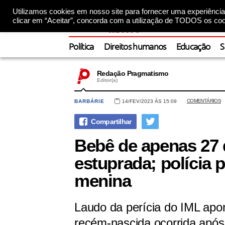
Utilizamos cookies em nosso site para fornecer uma experiência 
clicar em “Aceitar”, concorda com a utilização de TODOS os coo
Política
Direitos humanos
Educação
S
Redação Pragmatismo
Editor(a)
COMENTÁRIOS
BARBÁRIE
14/FEV/2023 ÀS 15:09
Bebê de apenas 27 
estuprada; polícia 
menina
Laudo da perícia do IML apo
recém-nascida ocorrida após