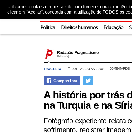
Utilizamos cookies em nosso site para fornecer uma experiência 
clicar em “Aceitar”, concorda com a utilização de TODOS os coo
Política
Direitos humanos
Educação
S
Redação Pragmatismo
Editor(a)
COMENTÁRIOS
TRAGÉDIA
09/FEV/2023 ÀS 20:40
A história por trás
na Turquia e na Síri
Fotógrafo experiente relata 
sofrimento, registrar imagem