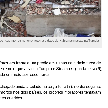
nos, que morreu no terremoto na cidade de Kahramanmaras, na Turquia
 fotos em frente a um prédio em ruínas na cidade turca de
rremoto que arrasou Turquia e Síria na segunda-feira (6),
ado em meio aos escombros.
egado ainda à cidade na terça-feira (7), no dia seguinte
 mortos nos dois países, os próprios moradores tentavam
tes queridos.