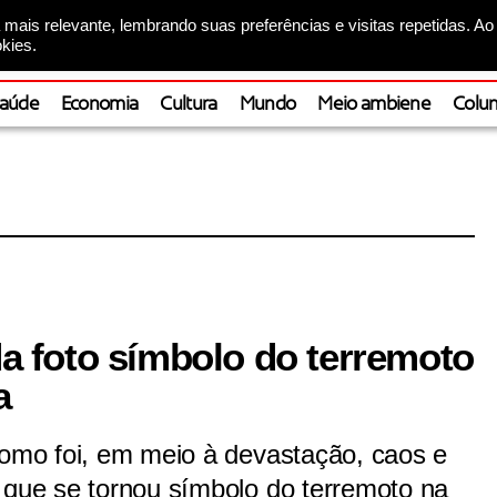
mais relevante, lembrando suas preferências e visitas repetidas. Ao
kies.
aúde
Economia
Cultura
Mundo
Meio ambiene
Colun
 da foto símbolo do terremoto
a
como foi, em meio à devastação, caos e
 que se tornou símbolo do terremoto na