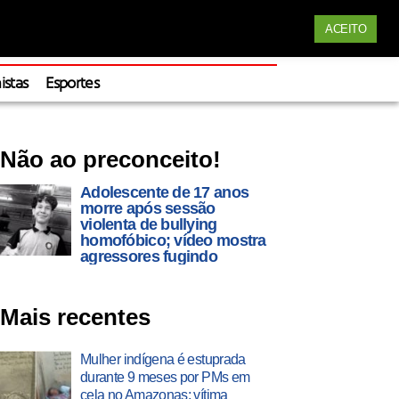
Siga nossas redes
ACEITO
Apoie
istas
Esportes
Não ao preconceito!
Adolescente de 17 anos
morre após sessão
violenta de bullying
homofóbico; vídeo mostra
agressores fugindo
Mais recentes
Mulher indígena é estuprada
durante 9 meses por PMs em
cela no Amazonas; vítima