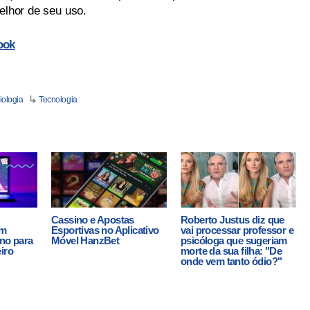
melhor de seu uso.
ook
iologia
Tecnologia
Cassino e Apostas
Roberto Justus diz que
em
Esportivas no Aplicativo
vai processar professor e
ino para
Móvel HanzBet
psicóloga que sugeriam
iro
morte da sua filha: "De
onde vem tanto ódio?"