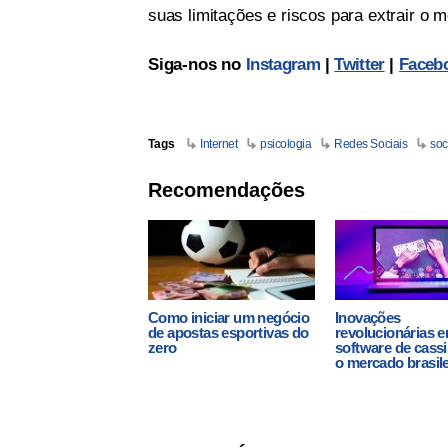
suas limitações e riscos para extrair o 
Siga-nos no
Instagram
|
Twitter
|
Faceb
Tags
Internet
psicologia
Redes Sociais
soc
Recomendações
Como iniciar um negócio
Inovações
de apostas esportivas do
revolucionárias 
zero
software de cass
o mercado brasile