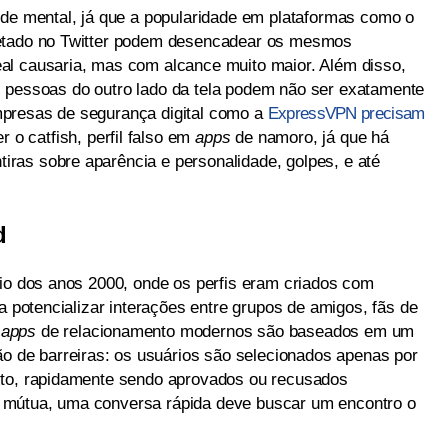
úde mental, já que a popularidade em plataformas como o
retado no Twitter podem desencadear os mesmos
al causaria, mas com alcance muito maior. Além disso,
 as pessoas do outro lado da tela podem não ser exatamente
presas de segurança digital como a
ExpressVPN precisam
o catfish, perfil falso em
apps
de namoro, já que há
ras sobre aparência e personalidade, golpes, e até
d
cio dos anos 2000, onde os perfis eram criados com
ra potencializar interações entre grupos de amigos, fãs de
s
apps
de relacionamento modernos são baseados em um
ão de barreiras: os usuários são selecionados apenas por
xto, rapidamente sendo aprovados ou recusados
 mútua, uma conversa rápida deve buscar um encontro o