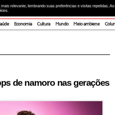
mais relevante, lembrando suas preferências e visitas repetidas. Ao
kies.
aúde
Economia
Cultura
Mundo
Meio ambiene
Colun
pps de namoro nas gerações