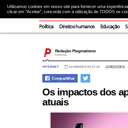
Utilizamos cookies em nosso site para fornecer uma experiência 
clicar em “Aceitar”, concorda com a utilização de TODOS os coo
Política
Direitos humanos
Educação
S
Redação Pragmatismo
Editor(a)
COMENTÁRIOS
INTERNET
31/JAN/2023 ÀS 07:18
Os impactos dos a
atuais