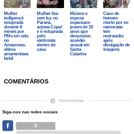
Mulher
Mulher fica
Músico e
Caso de
indígena é
sem luz no
esposa
homem
estuprada
Paraná,
espancam
morto por ex-
durante 9
aciona Copel
jovem de 19
namorada
meses por
e é estuprada
anos que
tem
PMs em cela
pelo
denunciou
reviravolta
no
eletricista
assédio
após
Amazonas;
dentro de
sexual em
divulgação de
vítima
casa
Santa
imagens
amamentava
Catarina
bebê
COMENTÁRIOS
TOPO DA PÁGINA
Siga-nos nas redes sociais
X
FACEBOOK