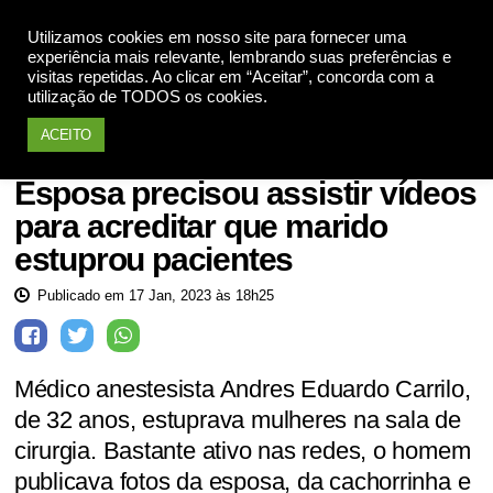
Utilizamos cookies em nosso site para fornecer uma
Apoie
experiência mais relevante, lembrando suas preferências e
visitas repetidas. Ao clicar em “Aceitar”, concorda com a
utilização de TODOS os cookies.
ACEITO
Mulheres violadas
Esposa precisou assistir vídeos
para acreditar que marido
estuprou pacientes
Publicado em 17 Jan, 2023 às 18h25
Médico anestesista Andres Eduardo Carrilo,
de 32 anos, estuprava mulheres na sala de
cirurgia. Bastante ativo nas redes, o homem
publicava fotos da esposa, da cachorrinha e